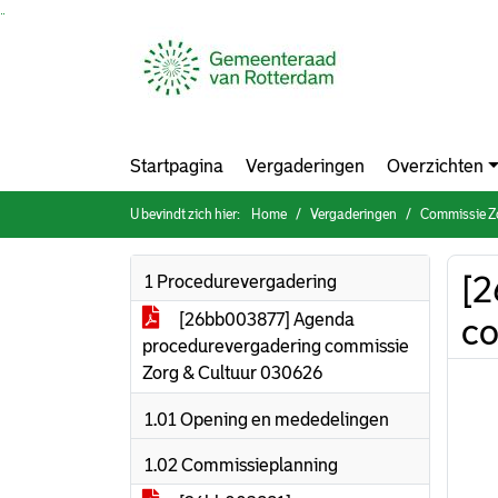
Ga naar de inhoud van deze pagina
Ga naar het zoeken
Ga naar het menu
Startpagina
Vergaderingen
Overzichten
U bevindt zich hier:
Home
Vergaderingen
Commissie Zo
[2
1 Procedurevergadering
[26bb003877] Agenda
co
procedurevergadering commissie
Zorg & Cultuur 030626
1.01 Opening en mededelingen
1.02 Commissieplanning