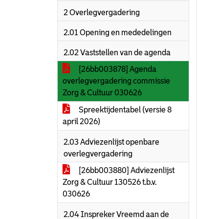
2 Overlegvergadering
2.01 Opening en mededelingen
2.02 Vaststellen van de agenda
[26bb003878] Agenda
overlegvergadering commissie
Zorg & Cultuur 030626
Spreektijdentabel (versie 8
april 2026)
2.03 Adviezenlijst openbare
overlegvergadering
[26bb003880] Adviezenlijst
Zorg & Cultuur 130526 t.b.v.
030626
2.04 Inspreker Vreemd aan de