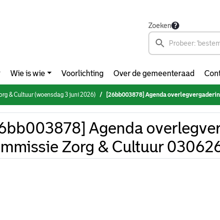
Zoeken
Wie is wie
Voorlichting
Over de gemeenteraad
Cont
rg & Cultuur (woensdag 3 juni 2026)
[26bb003878] Agenda overlegvergadering commi
6bb003878] Agenda overlegve
mmissie Zorg & Cultuur 03062