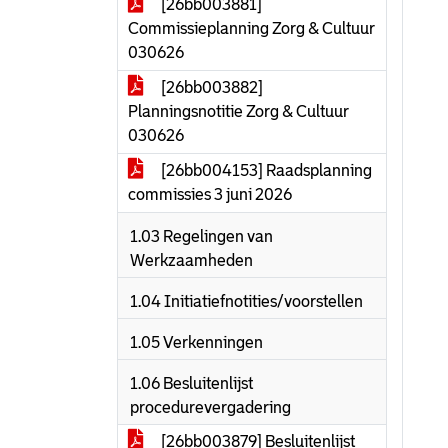
[26bb003881]
Commissieplanning Zorg & Cultuur
030626
[26bb003882]
Planningsnotitie Zorg & Cultuur
030626
[26bb004153] Raadsplanning
commissies 3 juni 2026
1.03 Regelingen van
Werkzaamheden
1.04 Initiatiefnotities/voorstellen
1.05 Verkenningen
1.06 Besluitenlijst
procedurevergadering
[26bb003879] Besluitenlijst