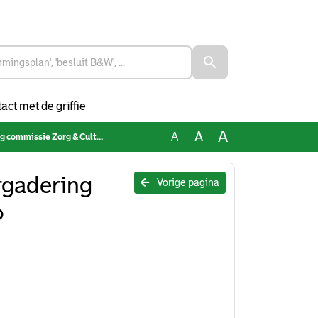
act met de griffie
A
A
A
ssie Zorg & Cultuur 030626
rgadering
Vorige pagina
6