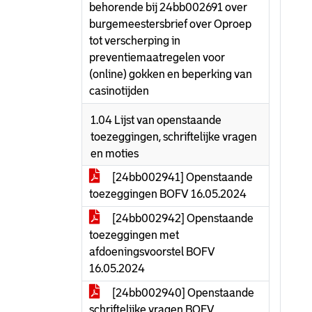
behorende bij 24bb002691 over
burgemeestersbrief over Oproep
tot verscherping in
preventiemaatregelen voor
(online) gokken en beperking van
casinotijden
1.04 Lijst van openstaande
toezeggingen, schriftelijke vragen
en moties
[24bb002941] Openstaande
toezeggingen BOFV 16.05.2024
[24bb002942] Openstaande
toezeggingen met
afdoeningsvoorstel BOFV
16.05.2024
[24bb002940] Openstaande
schriftelijke vragen BOFV