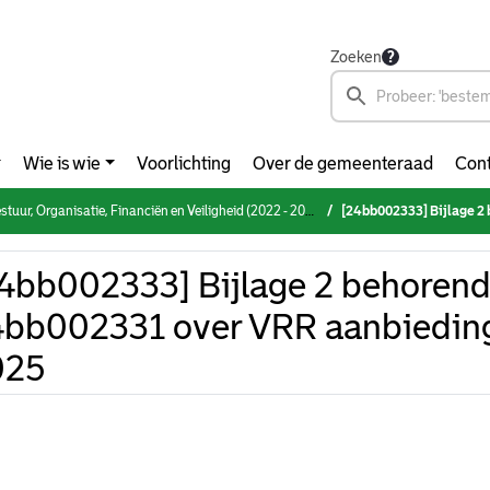
Zoeken
Wie is wie
Voorlichting
Over de gemeenteraad
Cont
Organisatie, Financiën en Veiligheid (2022 - 2026) (donderdag 16 mei 2024)
[24bb002333] Bijlage 2 behorende 
4bb002333] Bijlage 2 behorend
bb002331 over VRR aanbieding
025