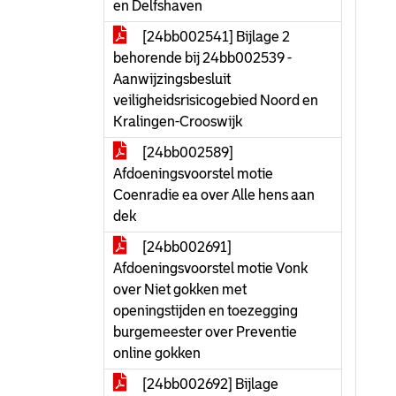
en Delfshaven
[24bb002541] Bijlage 2
behorende bij 24bb002539 -
Aanwijzingsbesluit
veiligheidsrisicogebied Noord en
Kralingen-Crooswijk
[24bb002589]
Afdoeningsvoorstel motie
Coenradie ea over Alle hens aan
dek
[24bb002691]
Afdoeningsvoorstel motie Vonk
over Niet gokken met
openingstijden en toezegging
burgemeester over Preventie
online gokken
[24bb002692] Bijlage