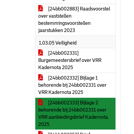
[24bb002883] Raadsvoorstel
over vaststellen
bestemmingsvoorstellen
jaarstukken 2023
1.03.05 Veiligheid
[24bb002331]
Burgemeestersbrief over VRR
Kadernota 2025
[24bb002332] Bijlage 1
behorende bij 24bb002331 over
VRR Kadernota 2025
[24bb002333] Bijlage 2
behorende bij 24bb002331 over
VRR aanbiedingsbrief Kadernota
2025