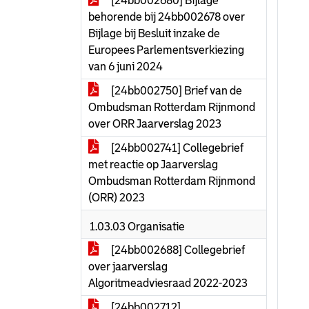
[24bb002680] Bijlage
behorende bij 24bb002678 over
Bijlage bij Besluit inzake de
Europees Parlementsverkiezing
van 6 juni 2024
[24bb002750] Brief van de
Ombudsman Rotterdam Rijnmond
over ORR Jaarverslag 2023
[24bb002741] Collegebrief
met reactie op Jaarverslag
Ombudsman Rotterdam Rijnmond
(ORR) 2023
1.03.03 Organisatie
[24bb002688] Collegebrief
over jaarverslag
Algoritmeadviesraad 2022-2023
[24bb002712]