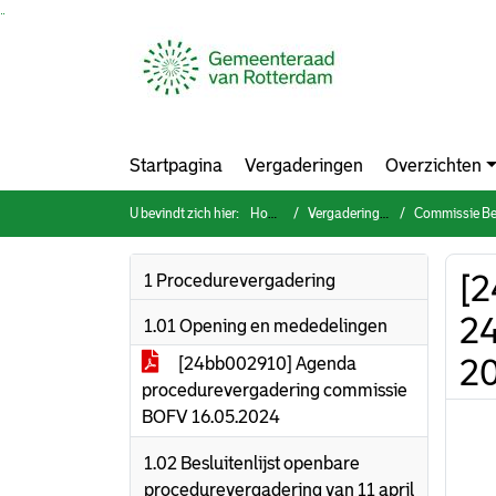
Ga naar de inhoud van deze pagina
Ga naar het zoeken
Ga naar het menu
Startpagina
Vergaderingen
Overzichten
U bevindt zich hier:
Home
Vergaderingen
Commissie Bestuur, 
[2
1 Procedurevergadering
24
1.01 Opening en mededelingen
2
[24bb002910] Agenda
procedurevergadering commissie
BOFV 16.05.2024
1.02 Besluitenlijst openbare
procedurevergadering van 11 april