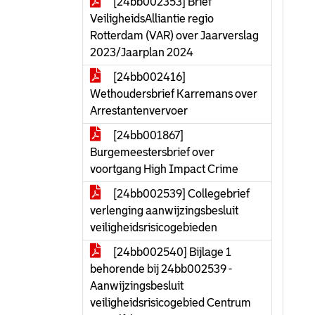
[24bb002353] Brief
VeiligheidsAlliantie regio
Rotterdam (VAR) over Jaarverslag
2023/Jaarplan 2024
[24bb002416]
Wethoudersbrief Karremans over
Arrestantenvervoer
[24bb001867]
Burgemeestersbrief over
voortgang High Impact Crime
[24bb002539] Collegebrief
verlenging aanwijzingsbesluit
veiligheidsrisicogebieden
[24bb002540] Bijlage 1
behorende bij 24bb002539 -
Aanwijzingsbesluit
veiligheidsrisicogebied Centrum