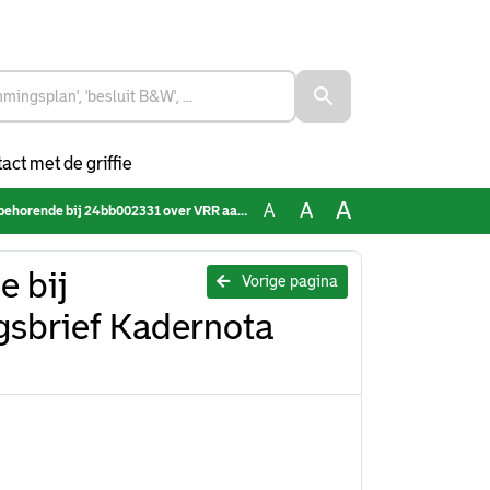
act met de griffie
A
A
A
bij 24bb002331 over VRR aanbiedingsbrief Kadernota 2025
e bij
Vorige pagina
sbrief Kadernota