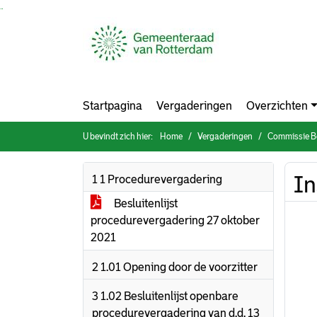
Ga naar de inhoud van deze pagina
Ga naar het zoeken
Ga naar het menu
Startpagina
Vergaderingen
Overzichten
U bevindt zich hier:
Home
Vergaderingen
Commissie Bouw
In
1 1 Procedurevergadering
Besluitenlijst
procedurevergadering 27 oktober
2021
2 1.01 Opening door de voorzitter
3 1.02 Besluitenlijst openbare
procedurevergadering van d.d. 13