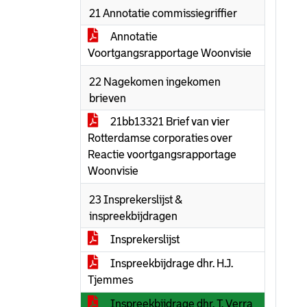
21 Annotatie commissiegriffier
Annotatie
Voortgangsrapportage Woonvisie
22 Nagekomen ingekomen
brieven
21bb13321 Brief van vier
Rotterdamse corporaties over
Reactie voortgangsrapportage
Woonvisie
23 Insprekerslijst &
inspreekbijdragen
Insprekerslijst
Inspreekbijdrage dhr. H.J.
Tjemmes
Inspreekbijdrage dhr. T. Verra