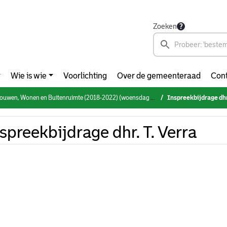
Zoeken
Wie is wie
Voorlichting
Over de gemeenteraad
Cont
en, Wonen en Buitenruimte (2018-2022) (woensdag 27 oktober 2021)
Inspreekbijdrage dhr.
spreekbijdrage dhr. T. Verra