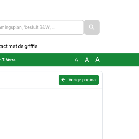
act met de griffie
A
A
A
 T. Verra
Vorige pagina