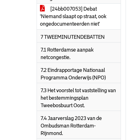
[24bb007053] Debat
'Niemand slaapt op straat, ook
ongedocumenteerden niet'
7 TWEEMINUTENDEBATTEN
7.1 Rotterdamse aanpak
netcongestie.
7.2 Eindrapportage Nationaal
Programma Onderwijs (NPO)
7.3 Het voorstel tot vaststelling van
het bestemmingsplan
Tweebosbuurt Oost.
7.4 Jaarverslag 2023 van de
Ombudsman Rotterdam-
Rijnmond.