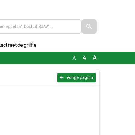
act met de griffie
A
A
A
Vorige pagina