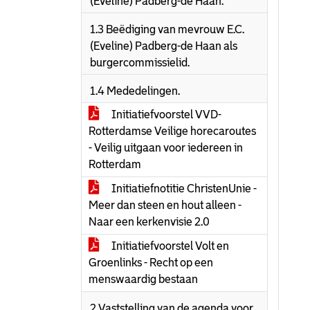
(Eveline) Padberg-de Haan.
1.3 Beëdiging van mevrouw E.C.
(Eveline) Padberg-de Haan als
burgercommissielid.
1.4 Mededelingen.
Initiatiefvoorstel VVD-
Rotterdamse Veilige horecaroutes
- Veilig uitgaan voor iedereen in
Rotterdam
Initiatiefnotitie ChristenUnie -
Meer dan steen en hout alleen -
Naar een kerkenvisie 2.0
Initiatiefvoorstel Volt en
Groenlinks - Recht op een
menswaardig bestaan
2 Vaststelling van de agenda voor