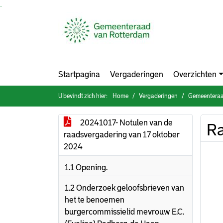
Ga naar de inhoud van deze pagina
Ga naar het zoeken
Ga naar het menu
Startpagina
Vergaderingen
Overzichten
U bevindt zich hier:
Home
Vergaderingen
Gemeenteraa
20241017- Notulen van de
Ra
raadsvergadering van 17 oktober
2024
1.1 Opening.
1.2 Onderzoek geloofsbrieven van
het te benoemen
burgercommissielid mevrouw E.C.