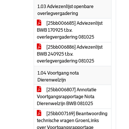
1.03 Adviezenlijst openbare
overlegvergadering
[25bb006685] Adviezenlijst
BWB 170925 t.b.v.
overlegvergadering 081025
[25bb006886] Adviezenlijst
BWB 240925 t.b.v.
overlegvergadering 081025
1.04 Voortgang nota
Dierenwelzijn
[25bb006807] Annotatie
Voortgangsrapportage Nota
Dierenwelzijn BWB 081025
[25bb007169] Beantwoording
technische vragen GroenLinks
over Voortgangsrapportage