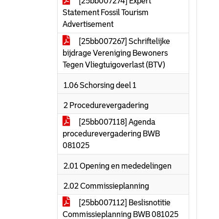
[25bb007274] Expert
Statement Fossil Tourism
Advertisement
[25bb007267] Schriftelijke
bijdrage Vereniging Bewoners
Tegen Vliegtuigoverlast (BTV)
1.06 Schorsing deel 1
2 Procedurevergadering
[25bb007118] Agenda
procedurevergadering BWB
081025
2.01 Opening en mededelingen
2.02 Commissieplanning
[25bb007112] Beslisnotitie
Commissieplanning BWB 081025