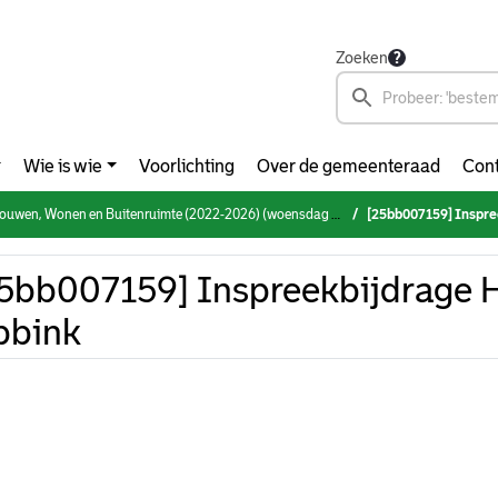
Zoeken
Wie is wie
Voorlichting
Over de gemeenteraad
Cont
en, Wonen en Buitenruimte (2022-2026) (woensdag 8 oktober 2025)
[25bb007159] Inspre
5bb007159] Inspreekbijdrage H
bbink