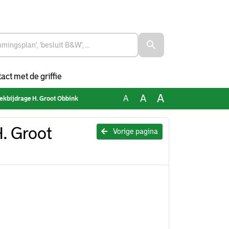
act met de griffie
A
A
A
ekbijdrage H. Groot Obbink
. Groot
Vorige pagina