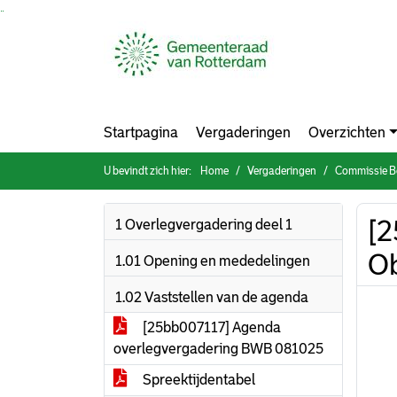
Ga naar de inhoud van deze pagina
Ga naar het zoeken
Ga naar het menu
Startpagina
Vergaderingen
Overzichten
U bevindt zich hier:
Home
Vergaderingen
Commissie Bouw
[2
1 Overlegvergadering deel 1
O
1.01 Opening en mededelingen
1.02 Vaststellen van de agenda
[25bb007117] Agenda
overlegvergadering BWB 081025
Spreektijdentabel