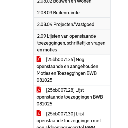
2.08.02 Bouwen en Wonen
2.08.03 Buitenruimte
2.08.04 Projecten/Vastgoed
2.09 Lijsten van openstaande
toezeggingen, schriftelijke vragen
en moties
[25bb007134] Nog
openstaande en aangehouden
Moties en Toezeggingen BWB
081025
[25bb007128] Lijst
openstaande toezeggingen BWB
081025
[25bb007130] Lijst
openstaande toezeggingen met
een afdoeningsvoorstel BWB