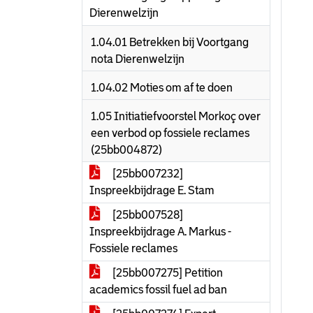
Dierenwelzijn
1.04.01 Betrekken bij Voortgang
nota Dierenwelzijn
1.04.02 Moties om af te doen
1.05 Initiatiefvoorstel Morkoç over
een verbod op fossiele reclames
(25bb004872)
[25bb007232]
Inspreekbijdrage E. Stam
[25bb007528]
Inspreekbijdrage A. Markus -
Fossiele reclames
[25bb007275] Petition
academics fossil fuel ad ban