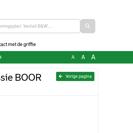
act met de griffie
A
A
A
5
ssie BOOR
Vorige pagina