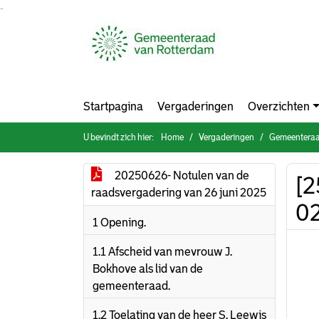
Ga naar de inhoud van deze pagina
Ga naar het zoeken
Ga naar het menu
Startpagina
Vergaderingen
Overzichten
U bevindt zich hier:
Home
Vergaderingen
Gemeenteraa
20250626- Notulen van de
[
raadsvergadering van 26 juni 2025
0
1 Opening.
1.1 Afscheid van mevrouw J.
Bokhove als lid van de
gemeenteraad.
1.2 Toelating van de heer S. Leewis