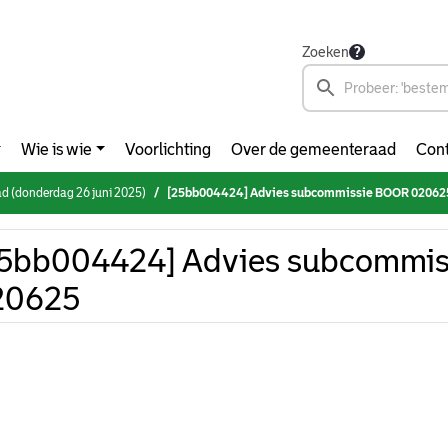
Zoeken
Wie is wie
Voorlichting
Over de gemeenteraad
Cont
d (donderdag 26 juni 2025)
[25bb004424] Advies subcommissie BOOR 02062
25bb004424] Advies subcommi
20625