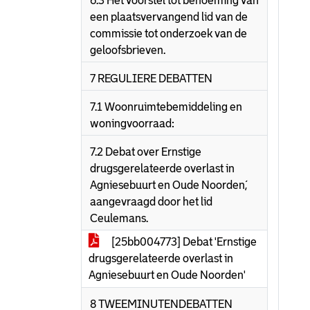
6.3 Het voorstel tot benoeming van
een plaatsvervangend lid van de
commissie tot onderzoek van de
geloofsbrieven.
7 REGULIERE DEBATTEN
7.1 Woonruimtebemiddeling en
woningvoorraad:
7.2 Debat over ´Ernstige
drugsgerelateerde overlast in
Agniesebuurt en Oude Noorden´,
aangevraagd door het lid
Ceulemans.
[25bb004773] Debat 'Ernstige
drugsgerelateerde overlast in
Agniesebuurt en Oude Noorden'
8 TWEEMINUTENDEBATTEN