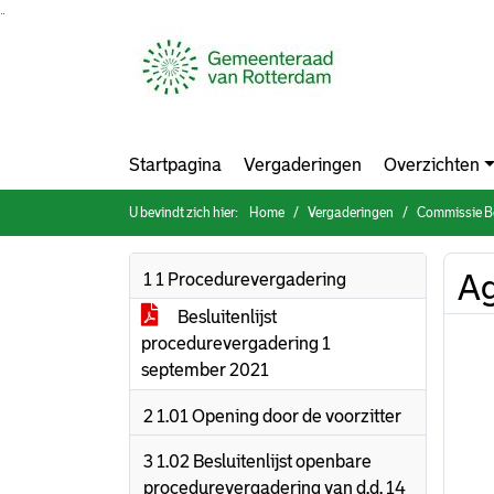
Ga naar de inhoud van deze pagina
Ga naar het zoeken
Ga naar het menu
Startpagina
Vergaderingen
Overzichten
U bevindt zich hier:
Home
Vergaderingen
Commissie Bouwe
Ag
1 1 Procedurevergadering
Besluitenlijst
procedurevergadering 1
september 2021
2 1.01 Opening door de voorzitter
3 1.02 Besluitenlijst openbare
procedurevergadering van d.d. 14