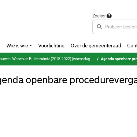
Zoeken
Wie is wie
Voorlichting
Over de gemeenteraad
Cont
n, Wonen en Buitenruimte (2018-2022) (woensdag 1 september 2021)
Agenda openbare pr
enda openbare procedureverg