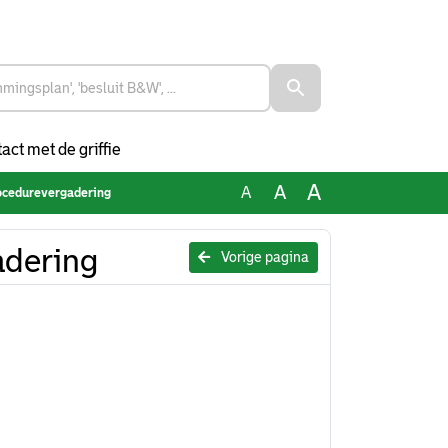
act met de griffie
A
A
A
ocedurevergadering
adering
Vorige pagina