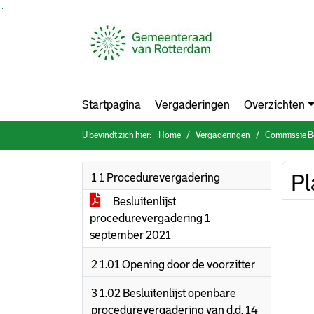
Ga naar de inhoud van deze pagina
Ga naar het zoeken
Ga naar het menu
Startpagina
Vergaderingen
Overzichten
U bevindt zich hier:
Home
Vergaderingen
Commissie Bouwe
P
1 1 Procedurevergadering
Besluitenlijst
procedurevergadering 1
september 2021
2 1.01 Opening door de voorzitter
3 1.02 Besluitenlijst openbare
procedurevergadering van d.d. 14