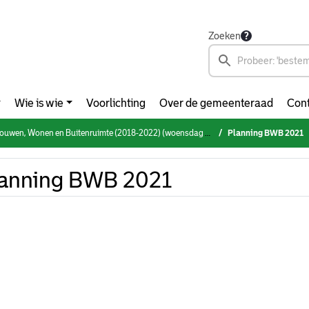
Zoeken
Wie is wie
Voorlichting
Over de gemeenteraad
Cont
n, Wonen en Buitenruimte (2018-2022) (woensdag 1 september 2021)
Planning BWB 2021
lanning BWB 2021