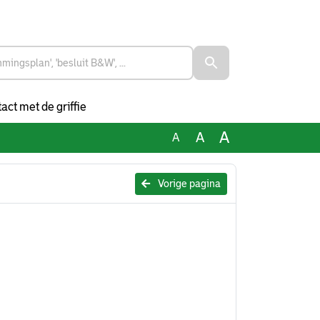
act met de griffie
A
A
A
Vorige pagina