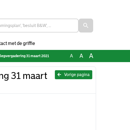
act met de griffie
A
A
A
rlegvergadering 31 maart 2021
ng 31 maart
Vorige pagina