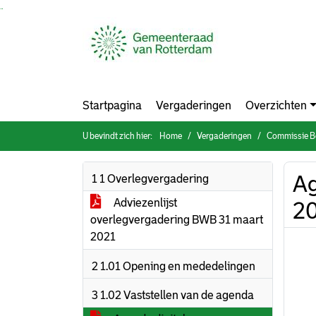
Ga naar de inhoud van deze pagina
Ga naar het zoeken
Ga naar het menu
Startpagina
Vergaderingen
Overzichten
U bevindt zich hier:
Home
Vergaderingen
Commissie Bouw
Ag
1 1 Overlegvergadering
Adviezenlijst
2
overlegvergadering BWB 31 maart
2021
2 1.01 Opening en mededelingen
3 1.02 Vaststellen van de agenda