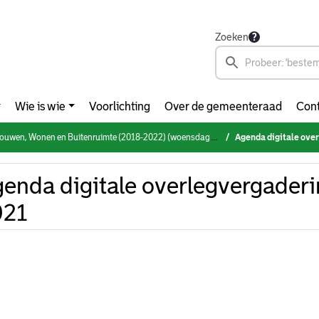
Zoeken
Wie is wie
Voorlichting
Over de gemeenteraad
Cont
en, Wonen en Buitenruimte (2018-2022) (woensdag 31 maart 2021)
Agenda digitale ove
enda digitale overlegvergaderi
021