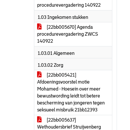
procedurevergadering 140922
1.03 Ingekomen stukken
[22bb005670] Agenda
procedurevergadering ZWCS
140922
1.03.01 Algemeen
1.03.02 Zorg
[22bb005421]
Afdoeningsvoorstel motie
Mohamed - Hoesein over meer
bewustwording leidt tot betere
bescherming van jongeren tegen
seksueel misbruik 21bb12393
[22bb005637]
Wethoudersbrief Struijvenberg