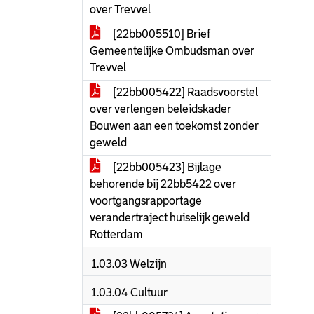
over Trevvel
[22bb005510] Brief
Gemeentelijke Ombudsman over
Trevvel
[22bb005422] Raadsvoorstel
over verlengen beleidskader
Bouwen aan een toekomst zonder
geweld
[22bb005423] Bijlage
behorende bij 22bb5422 over
voortgangsrapportage
verandertraject huiselijk geweld
Rotterdam
1.03.03 Welzijn
1.03.04 Cultuur