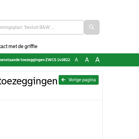
act met de griffie
A
A
A
 openstaande toezeggingen ZWCS 140822
toezeggingen
Vorige pagina