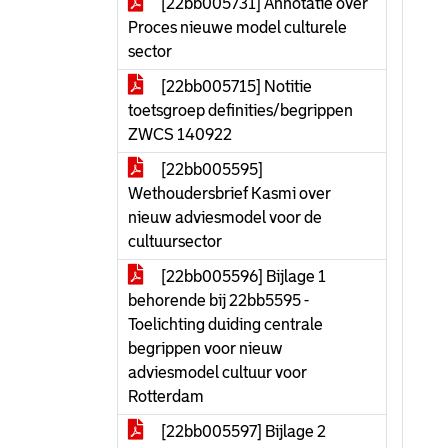
[22bb005731] Annotatie over
Proces nieuwe model culturele
sector
[22bb005715] Notitie
toetsgroep definities/begrippen
ZWCS 140922
[22bb005595]
Wethoudersbrief Kasmi over
nieuw adviesmodel voor de
cultuursector
[22bb005596] Bijlage 1
behorende bij 22bb5595 -
Toelichting duiding centrale
begrippen voor nieuw
adviesmodel cultuur voor
Rotterdam
[22bb005597] Bijlage 2