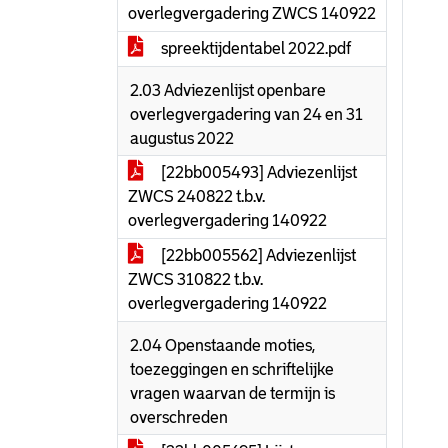
overlegvergadering ZWCS 140922
spreektijdentabel 2022.pdf
2.03 Adviezenlijst openbare
overlegvergadering van 24 en 31
augustus 2022
[22bb005493] Adviezenlijst
ZWCS 240822 t.b.v.
overlegvergadering 140922
[22bb005562] Adviezenlijst
ZWCS 310822 t.b.v.
overlegvergadering 140922
2.04 Openstaande moties,
toezeggingen en schriftelijke
vragen waarvan de termijn is
overschreden