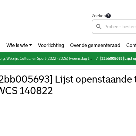
Zoeken
Wie is wie
Voorlichting
Over de gemeenteraad
Cont
Welzijn, Cultuur en Sport (2022 - 2026) (woensdag 14 september 2022)
[22bb005693] Lijst
2bb005693] Lijst openstaande 
WCS 140822