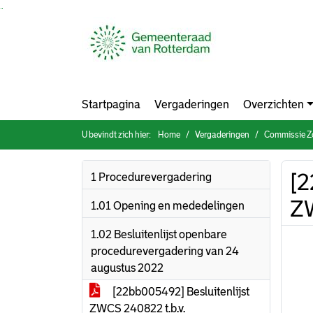
Ga naar de inhoud van deze pagina
Ga naar het zoeken
Ga naar het menu
Startpagina
Vergaderingen
Overzichten
U bevindt zich hier:
Home
Vergaderingen
Commissie Zorg, 
[2
1 Procedurevergadering
Z
1.01 Opening en mededelingen
1.02 Besluitenlijst openbare
procedurevergadering van 24
augustus 2022
[22bb005492] Besluitenlijst
ZWCS 240822 t.b.v.