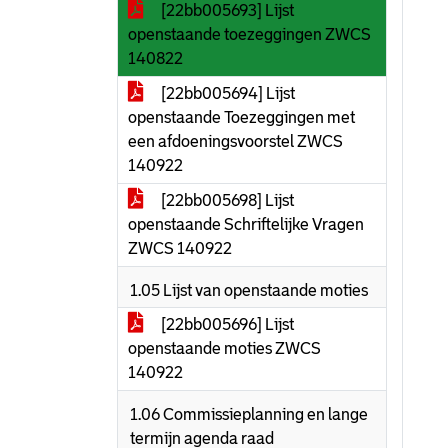
[22bb005693] Lijst
openstaande toezeggingen ZWCS
140822
[22bb005694] Lijst
openstaande Toezeggingen met
een afdoeningsvoorstel ZWCS
140922
[22bb005698] Lijst
openstaande Schriftelijke Vragen
ZWCS 140922
1.05 Lijst van openstaande moties
[22bb005696] Lijst
openstaande moties ZWCS
140922
1.06 Commissieplanning en lange
termijn agenda raad