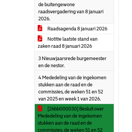
de buitengewone
raadsvergadering van 8 januari
2026.
Raadsagenda 8 januari 2026
Notitie laatste stand van
zaken raad 8 januari 2026
3 Nieuwjaarsrede burgemeester
en de nestor.
4 Mededeling van de ingekomen
stukken aan de raad en de
commissies, de weken 51 en 52
van 2025 en week 1 van 2026.
[26bb000030] Besluit over
Mededeling van de ingekomen
stukken aan de raad en de
commissies, de weken 51 en 52