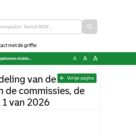
act met de griffie
A
A
A
51 en 52 van 2025 en week 1 van 2026
eling van de
Vorige pagina
n de commissies, de
 1 van 2026