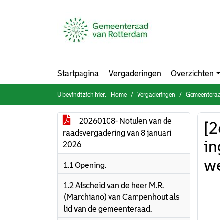
Ga naar de inhoud van deze pagina
Ga naar het zoeken
Ga naar het menu
Startpagina
Vergaderingen
Overzichten
U bevindt zich hier:
Home
Vergaderingen
Gemeenteraad
20260108- Notulen van de
[2
raadsvergadering van 8 januari
in
2026
we
1.1 Opening.
1.2 Afscheid van de heer M.R.
(Marchiano) van Campenhout als
lid van de gemeenteraad.