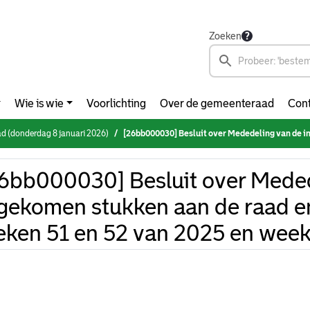
Zoeken
Wie is wie
Voorlichting
Over de gemeenteraad
Cont
 (donderdag 8 januari 2026)
[26bb000030] Besluit over Mededeling van de ingekomen stukken aan de raad en de commissies, de weken 
6bb000030] Besluit over Meded
gekomen stukken aan de raad e
ken 51 en 52 van 2025 en week