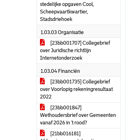
stedelijke opgaven Cool,
Scheepvaartkwartier,
Stadsdriehoek
1.03.03 Organisatie
[23bb001707] Collegebrief
over Juridische richtlijn
Internetonderzoek
1.03.04 Financiën
[23bb001735] Collegebrief
over Voorlopig rekeningresultaat
2022
[23bb001847]
Wethoudersbrief over Gemeenten
vanaf 2026 in ’t rood?
[21bb016181]