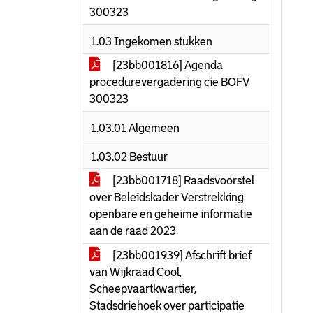
300323
1.03 Ingekomen stukken
[23bb001816] Agenda
procedurevergadering cie BOFV
300323
1.03.01 Algemeen
1.03.02 Bestuur
[23bb001718] Raadsvoorstel
over Beleidskader Verstrekking
openbare en geheime informatie
aan de raad 2023
[23bb001939] Afschrift brief
van Wijkraad Cool,
Scheepvaartkwartier,
Stadsdriehoek over participatie