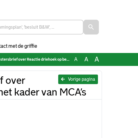
act met de griffie
A
A
A
er Reactie driehoek op besluit AP in het kader van MCA’s
f over
Vorige pagina
 het kader van MCA’s