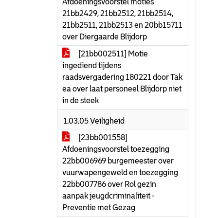
Afdoeningsvoorstel moties
21bb2429, 21bb2512, 21bb2514,
21bb2511, 21bb2513 en 20bb15711
over Diergaarde Blijdorp
[21bb002511] Motie
ingediend tijdens
raadsvergadering 180221 door Tak
ea over laat personeel Blijdorp niet
in de steek
1.03.05 Veiligheid
[23bb001558]
Afdoeningsvoorstel toezegging
22bb006969 burgemeester over
vuurwapengeweld en toezegging
22bb007786 over Rol gezin
aanpak jeugdcriminaliteit -
Preventie met Gezag