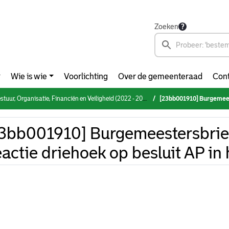
Zoeken
Wie is wie
Voorlichting
Over de gemeenteraad
Cont
rganisatie, Financiën en Veiligheid (2022 - 2026) (donderdag 30 maart 2023)
[23bb001910] Burgemeestersbrief ov
3bb001910] Burgemeestersbrie
actie driehoek op besluit AP in