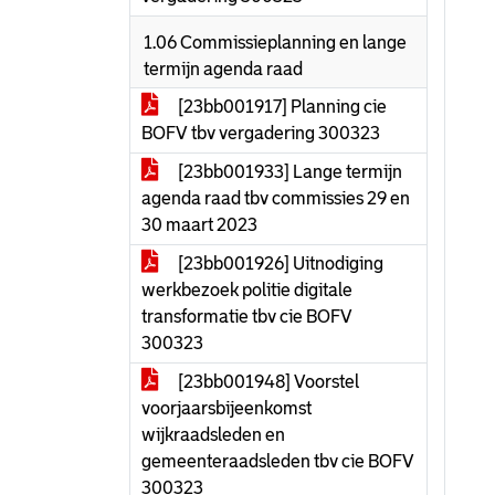
1.06 Commissieplanning en lange
termijn agenda raad
[23bb001917] Planning cie
BOFV tbv vergadering 300323
[23bb001933] Lange termijn
agenda raad tbv commissies 29 en
30 maart 2023
[23bb001926] Uitnodiging
werkbezoek politie digitale
transformatie tbv cie BOFV
300323
[23bb001948] Voorstel
voorjaarsbijeenkomst
wijkraadsleden en
gemeenteraadsleden tbv cie BOFV
300323