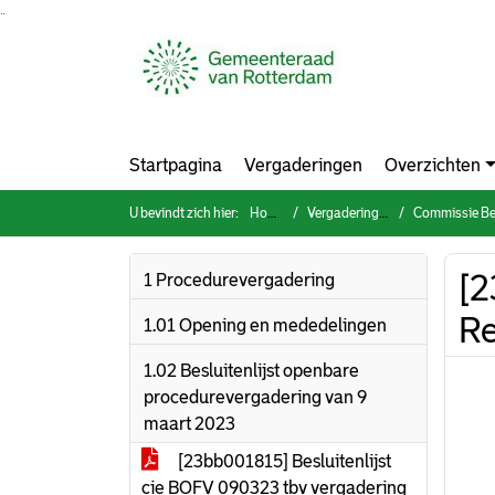
Ga naar de inhoud van deze pagina
Ga naar het zoeken
Ga naar het menu
Startpagina
Vergaderingen
Overzichten
U bevindt zich hier:
Home
Vergaderingen
Commissie Bestuur, O
[2
1 Procedurevergadering
Re
1.01 Opening en mededelingen
1.02 Besluitenlijst openbare
procedurevergadering van 9
maart 2023
[23bb001815] Besluitenlijst
cie BOFV 090323 tbv vergadering