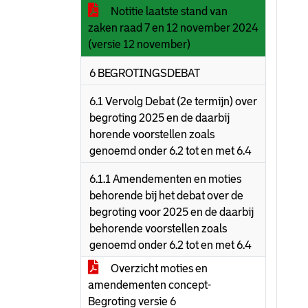
Notitie laatste stand van
zaken raad 7 en 12 november 2024
(versie 12 november)
6 BEGROTINGSDEBAT
6.1 Vervolg Debat (2e termijn) over
begroting 2025 en de daarbij
horende voorstellen zoals
genoemd onder 6.2 tot en met 6.4
6.1.1 Amendementen en moties
behorende bij het debat over de
begroting voor 2025 en de daarbij
behorende voorstellen zoals
genoemd onder 6.2 tot en met 6.4
Overzicht moties en
amendementen concept-
Begroting versie 6