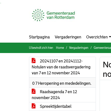
Ga naar de inhoud van deze pagina
Ga naar het zoeken
Ga naar het menu
Startpagina
Vergaderingen
Overzichten
U bevindt zich hier:
Home
Vergaderingen
Gemeenteraa
20241107 en 20241112-
No
Notulen van de raadsvergadering
no
van 7 en 12 november 2024
0 7 Heropening en mededelingen.
Raadsagenda 7 en 12
november 2024
Spreektijdentabel