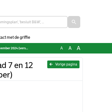
act met de griffie
A
A
A
24 (versie 12 november)
ad 7 en 12
Vorige pagina
ber)