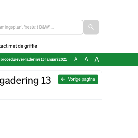
act met de griffie
A
A
A
al procedurevergadering 13 januari 2021
rgadering 13
Vorige pagina