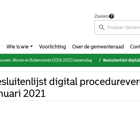
Zoeken
Wie is wie
Voorlichting
Over de gemeenteraad
Cont
en, Wonen en Buitenruimte (2018-2022) (woensdag 13 januari 2021)
Besluitenlijst digit
sluitenlijst digital procedureve
nuari 2021