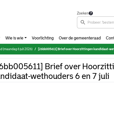
Zoeken
Wie is wie
Voorlichting
Over de gemeenteraad
Cont
 (maandag 6 juli 2026)
[26bb005611] Brief over Hoorzittingen kandidaat-wethouder
6bb005611] Brief over Hoorzitt
ndidaat-wethouders 6 en 7 juli