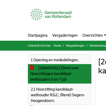
Ga naar de inhoud van deze pagina
Ga naar het zoeken
Ga naar het menu
Startpagina
Vergaderingen
Overzichten
U bevindt zich hier:
Home
Vergaderingen
Gemeenteraad
[2
1 Opening en mededelingen.
[26bb005611] Brief over
ka
Hoorzittingen kandidaat-
wethouders 6 en 7 juli
2.1 Hoorzitting kandidaat-
wethouder R.G.C. (René) Segers-
Hoogendoorn.