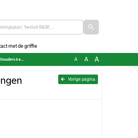
act met de griffie
A
A
A
s 6 en 7 juli
ingen
Vorige pagina