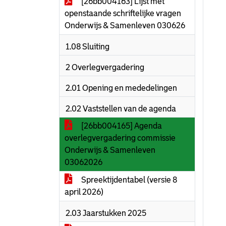
[26bb004163] Lijst met
openstaande schriftelijke vragen
Onderwijs & Samenleven 030626
1.08 Sluiting
2 Overlegvergadering
2.01 Opening en mededelingen
2.02 Vaststellen van de agenda
[26bb004165] Agenda
overlegvergadering commissie
Onderwijs & Samenleven
03062026
Spreektijdentabel (versie 8
april 2026)
2.03 Jaarstukken 2025