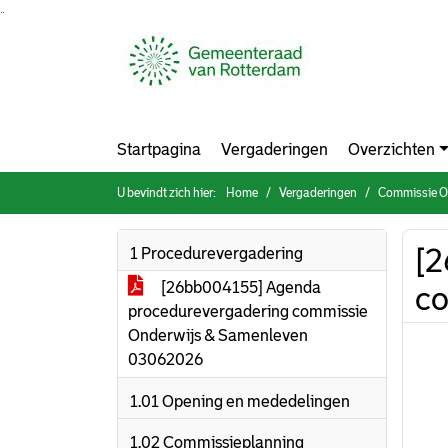
Ga naar de inhoud van deze pagina
Ga naar het zoeken
Ga naar het menu
Startpagina
Vergaderingen
Overzichten
U bevindt zich hier:
Home
Vergaderingen
Commissie On
[2
1 Procedurevergadering
[26bb004155] Agenda
c
procedurevergadering commissie
Onderwijs & Samenleven
03062026
1.01 Opening en mededelingen
1.02 Commissieplanning