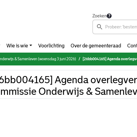
Zoeken
Wie is wie
Voorlichting
Over de gemeenteraad
Cont
derwijs & Samenleven (woensdag 3 juni 2026)
[26bb004165] Agenda overlegvergadering
6bb004165] Agenda overlegver
ommissie Onderwijs & Samenle