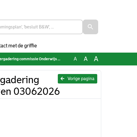
act met de griffie
A
A
A
 commissie Onderwijs & Samenleven 03062026
gadering
Vorige pagina
ven 03062026