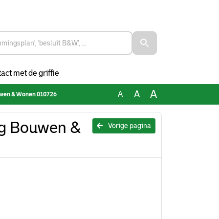
act met de griffie
A
A
A
wen & Wonen 010726
g Bouwen &
Vorige pagina