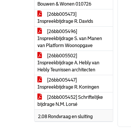
Bouwen & Wonen 010726
[26bb005473]
Inspreekbijdrage R. Davids
[26bb005496]
Inspreekbijdrage S. van Manen
van Platform Woonopgave
[26bb005502]
Inspreekbijdrage A. Hebly van
Hebly Teunissen architecten
[26bb005447]
Inspreekbijdrage R. Koningen
[26bb005452] Schriftelijke
bijdrage N.M. Lorsé
2.08 Rondvraag en sluiting