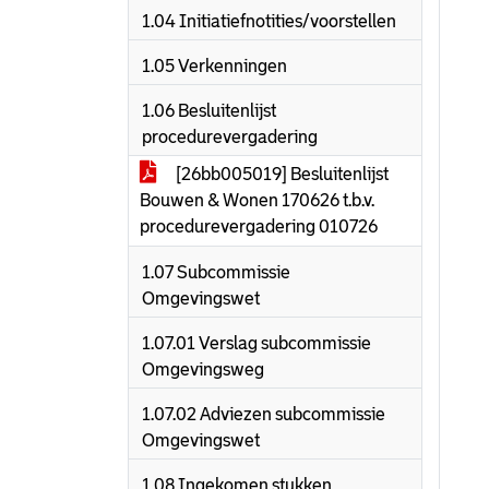
1.04 Initiatiefnotities/voorstellen
1.05 Verkenningen
1.06 Besluitenlijst
procedurevergadering
[26bb005019] Besluitenlijst
Bouwen & Wonen 170626 t.b.v.
procedurevergadering 010726
1.07 Subcommissie
Omgevingswet
1.07.01 Verslag subcommissie
Omgevingsweg
1.07.02 Adviezen subcommissie
Omgevingswet
1.08 Ingekomen stukken