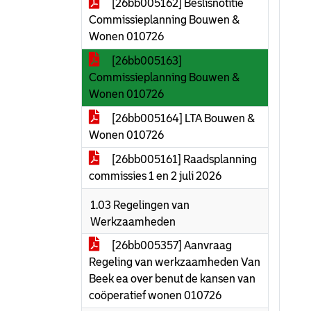
[26bb005162] Beslisnotitie
Commissieplanning Bouwen &
Wonen 010726
[26bb005163]
Commissieplanning Bouwen &
Wonen 010726
[26bb005164] LTA Bouwen &
Wonen 010726
[26bb005161] Raadsplanning
commissies 1 en 2 juli 2026
1.03 Regelingen van
Werkzaamheden
[26bb005357] Aanvraag
Regeling van werkzaamheden Van
Beek ea over benut de kansen van
coöperatief wonen 010726