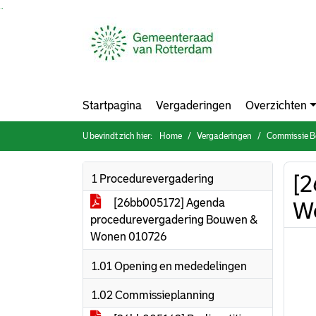
Ga naar de inhoud van deze pagina
Ga naar het zoeken
Ga naar het menu
Startpagina
Vergaderingen
Overzichten
U bevindt zich hier:
Home
Vergaderingen
Commissie B
[
1 Procedurevergadering
[26bb005172] Agenda
W
procedurevergadering Bouwen &
Wonen 010726
1.01 Opening en mededelingen
1.02 Commissieplanning