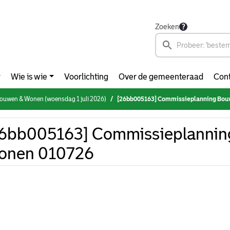
Zoeken
Wie is wie
Voorlichting
Over de gemeenteraad
Cont
ouwen & Wonen (woensdag 1 juli 2026)
[26bb005163] Commissieplanning Bou
26bb005163] Commissieplannin
onen 010726