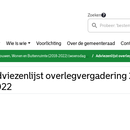
Zoeken
Wie is wie
Voorlichting
Over de gemeenteraad
Cont
en, Wonen en Buitenruimte (2018-2022) (woensdag 26 januari 2022)
Adviezenlijst overle
viezenlijst overlegvergadering 
022