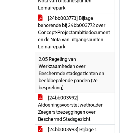
Nota van Uitgangspunten
Lemairepark
[24bb003773] Bijlage
behorende bij 24bb003772 over
Concept-Projectambitiedocument
en de Nota van uitgangspunten
Lemairepark
2.05 Regeling van
Werkzaamheden over
Beschermde stadsgezichten en
beeldbepalende panden (2e
bespreking)
[24bb003992]
Afdoeningsvoorstel wethouder
Zeegers toezeggingen over
Beschermd Stadsgezicht
[24bb003993] Bijlage 1