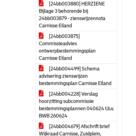
[24bb003880] HERZIENE
Bijlage 3 behorende bij
24bb003879 - zienswijzennota
Carnisse Eiland
[24bb003875]
Commissieadvies
ontwerpbestemmingsplan
Carnisse Eiland
[24bb004499] Schema
advisering zienswijzen
bestemmingsplan Carnisse Eiland
[24bb004228] Verslag
hoorzitting subcommissie
bestemmingsplannen 040624 t.b.v.
BWB 260624
[24bb004679] Afschrift brief
Wijkraad Carnisse, Zuidplein,