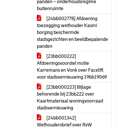
panden – onderhoudsregime
buitenruimte
[24bb002778] Afdoening
toezegging wethouder Kasmi
borging beschermde
stadsgezichten en beeldbepalende
panden
[23bb000222]
Afdoeningsvoorstel motie
Karremans en Vonk over Facelift
voor stadsvernieuwing 19bb19069
[23bb000223] Bijlage
behorende bij 23bb222 over
Kaartmateriaal woningvoorraad
stadsvernieuwing
[24bb001342]
Wethoudersbrief over RvW