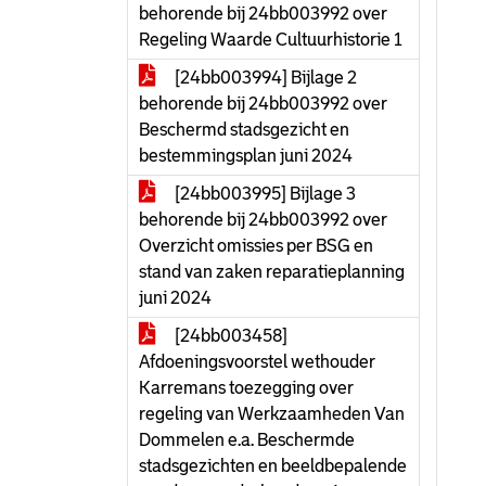
behorende bij 24bb003992 over
Regeling Waarde Cultuurhistorie 1
[24bb003994] Bijlage 2
behorende bij 24bb003992 over
Beschermd stadsgezicht en
bestemmingsplan juni 2024
[24bb003995] Bijlage 3
behorende bij 24bb003992 over
Overzicht omissies per BSG en
stand van zaken reparatieplanning
juni 2024
[24bb003458]
Afdoeningsvoorstel wethouder
Karremans toezegging over
regeling van Werkzaamheden Van
Dommelen e.a. Beschermde
stadsgezichten en beeldbepalende