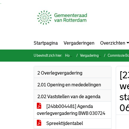
Ga naar de inhoud van deze pagina
Ga naar het zoeken
Ga naar het menu
Startpagina
Vergaderingen
Overzichten
U bevindt zich hier:
Home
Vergaderingen
Commissie Bouwe
[2
2 Overlegvergadering
w
2.01 Opening en mededelingen
st
2.02 Vaststellen van de agenda
0
[24bb004481] Agenda
overlegvergadering BWB 030724
Spreektijdentabel