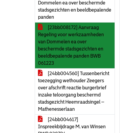
Dommelen ea over beschermde
stadsgezichten en beeldbepalende
panden
[23bb008172] Aanvraag
Regeling voor werkzaamheden
van Dommelen ea over
beschermde stadsgezichten en
beeldbepalende panden BWB
061223
[24bb004560] Tussenbericht
toezegging wethouder Zeegers
over afschrift reactie burgerbrief
inzake teloorgang beschermd
stadsgezicht Heemraadsingel –
Mathenesserlaan
[24bb004617]
Inspreekbijdrage M. van Winsen