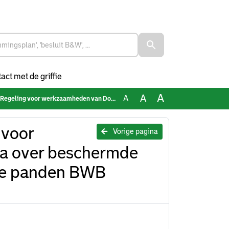
act met de griffie
A
A
A
van Dommelen ea over beschermde stadsgezichten en beeldbepalende panden BWB 061223
 voor
Vorige pagina
a over beschermde
de panden BWB