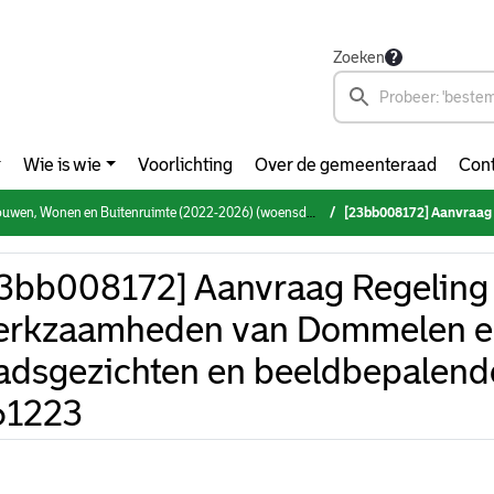
Zoeken
Wie is wie
Voorlichting
Over de gemeenteraad
Cont
n, Wonen en Buitenruimte (2022-2026) (woensdag 3 juli 2024)
[23bb008172] Aanvraag Regeling voor werkzaamheden 
3bb008172] Aanvraag Regeling
erkzaamheden van Dommelen e
adsgezichten en beeldbepalen
61223