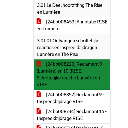
3.01 1e Deel hoorzitting The Rise
en Lumière
[24bb008453] Annotatie RISE
en Lumière
3.01.01 Ontvangen schriftelijke
reacties en inspreekbijdragen
Lumière en The Rise
[24bb008220] Reclamant 9
(Lumière) en 10 (RISE) -
Schriftelijke reactie Lumière en
RISE
[24bb008852] Reclamant 9 -
Inspreekbijdrage RISE
[24bb008734] Reclamant 14 -
Inspreekbijdrage RISE