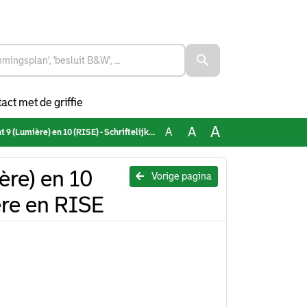
act met de griffie
A
A
A
) en 10 (RISE) - Schriftelijke reactie Lumière en RISE
re) en 10
Vorige pagina
ière en RISE