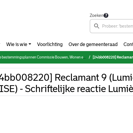
Zoeken
Wie is wie
Voorlichting
Over de gemeenteraad
Cont
splannen Commissie Bouwen, Wonen en Buitenruimte (2022-2026) (dinsdag 10 december 2024)
[24bb008220] Reclamant 9 (Lumière
4bb008220] Reclamant 9 (Lumiè
ISE) - Schriftelijke reactie Lum