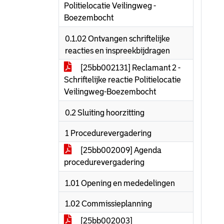
Politielocatie Veilingweg -
Boezembocht
0.1.02 Ontvangen schriftelijke
reacties en inspreekbijdragen
[25bb002131] Reclamant 2 -
Schriftelijke reactie Politielocatie
Veilingweg-Boezembocht
0.2 Sluiting hoorzitting
1 Procedurevergadering
[25bb002009] Agenda
procedurevergadering
1.01 Opening en mededelingen
1.02 Commissieplanning
[25bb002003]