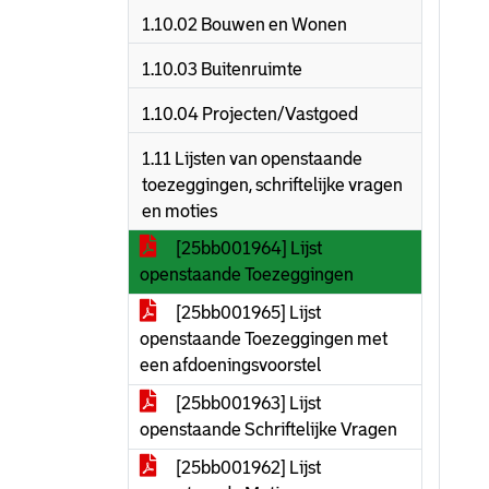
1.10.02 Bouwen en Wonen
1.10.03 Buitenruimte
1.10.04 Projecten/Vastgoed
1.11 Lijsten van openstaande
toezeggingen, schriftelijke vragen
en moties
[25bb001964] Lijst
openstaande Toezeggingen
[25bb001965] Lijst
openstaande Toezeggingen met
een afdoeningsvoorstel
[25bb001963] Lijst
openstaande Schriftelijke Vragen
[25bb001962] Lijst