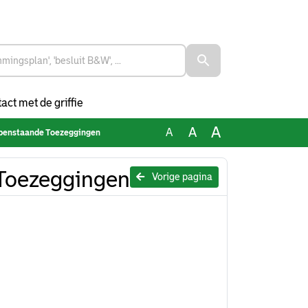
act met de griffie
A
A
A
openstaande Toezeggingen
 Toezeggingen
Vorige pagina