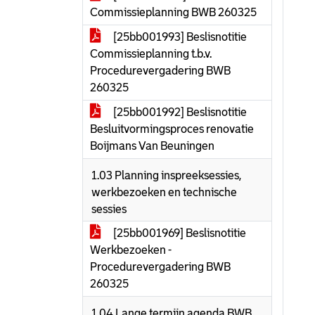
Commissieplanning BWB 260325
[25bb001993] Beslisnotitie
Commissieplanning t.b.v.
Procedurevergadering BWB
260325
[25bb001992] Beslisnotitie
Besluitvormingsproces renovatie
Boijmans Van Beuningen
1.03 Planning inspreeksessies,
werkbezoeken en technische
sessies
[25bb001969] Beslisnotitie
Werkbezoeken -
Procedurevergadering BWB
260325
1.04 Lange termijn agenda BWB