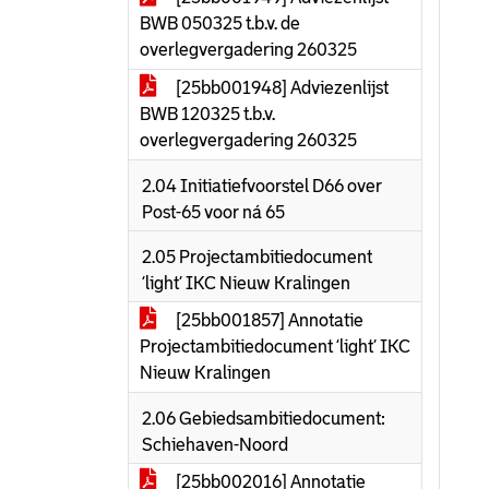
BWB 050325 t.b.v. de
overlegvergadering 260325
[25bb001948] Adviezenlijst
BWB 120325 t.b.v.
overlegvergadering 260325
2.04 Initiatiefvoorstel D66 over
Post-65 voor ná 65
2.05 Projectambitiedocument
‘light’ IKC Nieuw Kralingen
[25bb001857] Annotatie
Projectambitiedocument ‘light’ IKC
Nieuw Kralingen
2.06 Gebiedsambitiedocument:
Schiehaven-Noord
[25bb002016] Annotatie