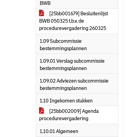
BWB
[25bb001679] Besluitenlijst
BWB 050325 t.b.v. de
procedurevergadering 260325
1.09 Subcommissie
bestemmingsplannen
1.09.01 Verslag subcommissie
bestemmingsplannen
1.09.02 Adviezen subcommissie
bestemmingsplannen
1.10 Ingekomen stukken
[25bb002009] Agenda
procedurevergadering
1.10.01 Algemeen