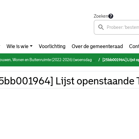
Zoeken
Wie is wie
Voorlichting
Over de gemeenteraad
Cont
en, Wonen en Buitenruimte (2022-2026) (woensdag 26 maart 2025)
[25bb001964] Lijst 
5bb001964] Lijst openstaande