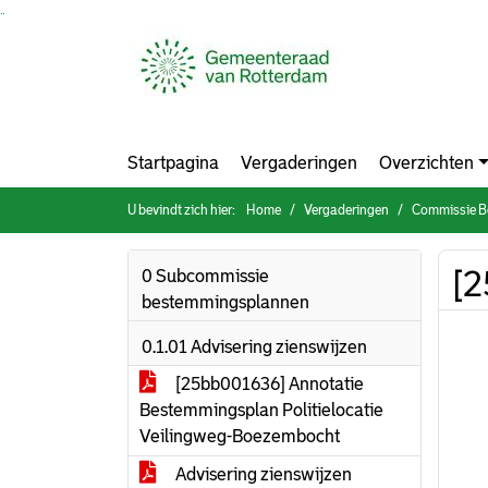
Ga naar de inhoud van deze pagina
Ga naar het zoeken
Ga naar het menu
Startpagina
Vergaderingen
Overzichten
U bevindt zich hier:
Home
Vergaderingen
Commissie Bouw
[2
0 Subcommissie
bestemmingsplannen
0.1.01 Advisering zienswijzen
[25bb001636] Annotatie
Bestemmingsplan Politielocatie
Veilingweg-Boezembocht
Advisering zienswijzen