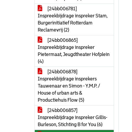
[24bb006781]
Inspreekbijdrage inspreker Stam,
Burgerinitiatief Rotterdam
Reclamevrij (2)
[24bb006865]
Inspreekbijdrage inspreker
Pietermaat, Jeugdtheater Hofplein
(4)
[24bb006878]
Inspreekbijdrage insprekers
Tauwenaar en Simon - Y.M.P. /
House of urban arts &
Productiehuis Flow (5)
[24bb006857]
Inspreekbijdrage inspreker Gillis-
Burleson, Stichting B for You (6)