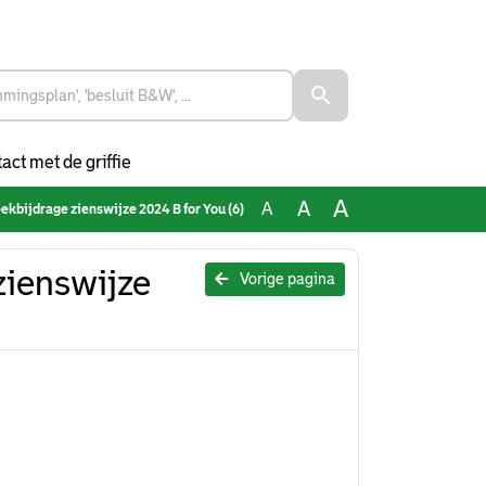
act met de griffie
A
A
A
kbijdrage zienswijze 2024 B for You (6)
ienswijze
Vorige pagina