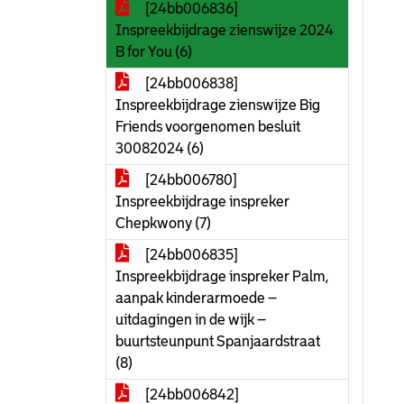
[24bb006836]
Inspreekbijdrage zienswijze 2024
B for You (6)
[24bb006838]
Inspreekbijdrage zienswijze Big
Friends voorgenomen besluit
30082024 (6)
[24bb006780]
Inspreekbijdrage inspreker
Chepkwony (7)
[24bb006835]
Inspreekbijdrage inspreker Palm,
aanpak kinderarmoede –
uitdagingen in de wijk –
buurtsteunpunt Spanjaardstraat
(8)
[24bb006842]