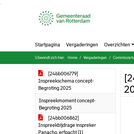
Ga naar de inhoud van deze pagina
Ga naar het zoeken
Ga naar het menu
Startpagina
Vergaderingen
Overzichten
U bevindt zich hier:
Home
Vergaderingen
Commissie tot 
[24bb006779]
[2
Inspreekschema concept-
20
Begroting 2025
Inspreekmoment concept-
Begroting 2025
[24bb006862]
Inspreekbijdrage inspreker
Panacho, erfpacht (1)