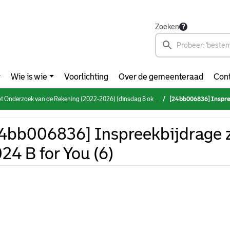
Zoeken
Wie is wie
Voorlichting
Over de gemeenteraad
Cont
Onderzoek van de Rekening (2022-2026) (dinsdag 8 oktober 2024)
[24bb006836] Inspree
4bb006836] Inspreekbijdrage z
24 B for You (6)