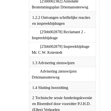
[25bb002382] Annotatie
Bestemmingsplan
Driemanssteeweg
1.2.2 Ontvangen schriftelijke
reacties en inspreekbijdragen
[25bb002878] Reclamant 2 -
Inspreekbijdrage
[25bb002879]
Inspreekbijdrage Mr. C.W.
Kniestedt
1.3 Advisering zienswijzen
Advisering zienswijzen
Driemanssteeweg
1.4 Sluiting hoorzitting
2 Technische sessie