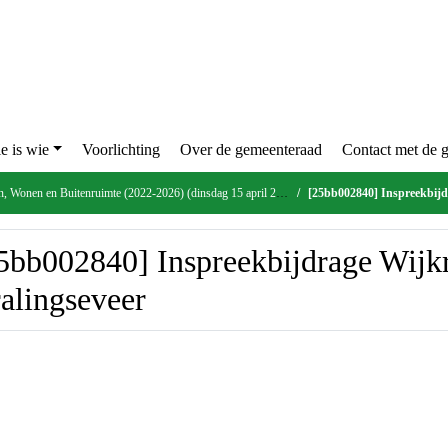
Wie is wie
Voorlichting
Over de gemeenteraad
Cont
en, Wonen en Buitenruimte (2022-2026) (dinsdag 15 april 2025)
[25bb002840] Inspre
5bb002840] Inspreekbijdrage 
alingseveer