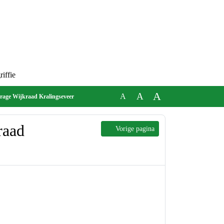
act met de griffie
A
A
A
ekbijdrage Wijkraad Kralingseveer
Wijkraad
Vorige pagina