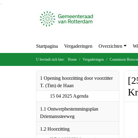
Ga naar de inhoud van deze pagina
Ga naar het zoeken
Ga naar het menu
Startpagina
Vergaderingen
Overzichten
U bevindt zich hier:
Home
Vergaderingen
Commissie Bouw
[2
1 Opening hoorzitting door
voorzitter T. (Tim) de Haan
Kr
15 04 2025 Agenda
1.1 Ontwerpbestemmingsplan
Driemanssteeweg
1.2 Hoorzitting