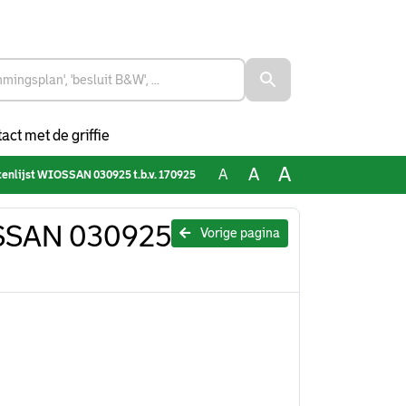
act met de griffie
A
A
A
tenlijst WIOSSAN 030925 t.b.v. 170925
OSSAN 030925
Vorige pagina