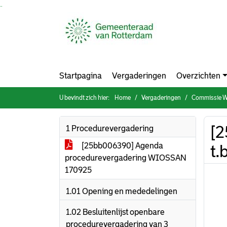
Ga naar de inhoud van deze pagina
Ga naar het zoeken
Ga naar het menu
Startpagina
Vergaderingen
Overzichten
U bevindt zich hier:
Home
Vergaderingen
Commissie Werk & Inkome
[2
1 Procedurevergadering
[25bb006390] Agenda
t.
procedurevergadering WIOSSAN
170925
1.01 Opening en mededelingen
1.02 Besluitenlijst openbare
procedurevergadering van 3