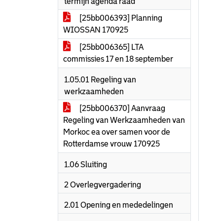
termijn agenda raad
[25bb006393] Planning
WIOSSAN 170925
[25bb006365] LTA
commissies 17 en 18 september
1.05.01 Regeling van
werkzaamheden
[25bb006370] Aanvraag
Regeling van Werkzaamheden van
Morkoc ea over samen voor de
Rotterdamse vrouw 170925
1.06 Sluiting
2 Overlegvergadering
2.01 Opening en mededelingen