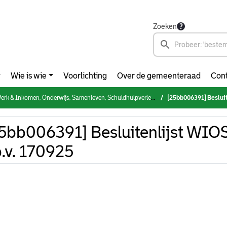
Zoeken
Wie is wie
Voorlichting
Over de gemeenteraad
Cont
n, Onderwijs, Samenleven, Schuldhulpverlening & Armoedebestrijding, NPRZ (woensdag 17 september 2025)
[25bb006391] Beslui
5bb006391] Besluitenlijst WI
b.v. 170925