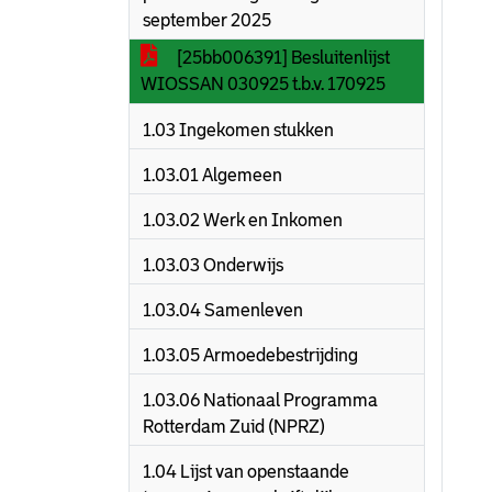
september 2025
[25bb006391] Besluitenlijst
WIOSSAN 030925 t.b.v. 170925
1.03 Ingekomen stukken
1.03.01 Algemeen
1.03.02 Werk en Inkomen
1.03.03 Onderwijs
1.03.04 Samenleven
1.03.05 Armoedebestrijding
1.03.06 Nationaal Programma
Rotterdam Zuid (NPRZ)
1.04 Lijst van openstaande