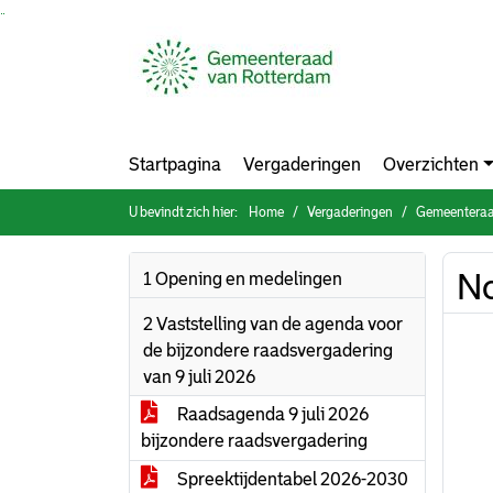
Ga naar de inhoud van deze pagina
Ga naar het zoeken
Ga naar het menu
Startpagina
Vergaderingen
Overzichten
U bevindt zich hier:
Home
Vergaderingen
Gemeenteraad
No
1 Opening en medelingen
2 Vaststelling van de agenda voor
de bijzondere raadsvergadering
van 9 juli 2026
Raadsagenda 9 juli 2026
bijzondere raadsvergadering
Spreektijdentabel 2026-2030