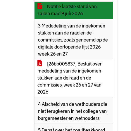
Notitie laatste stand van
zaken raad 9 juli 2026
3 Mededeling van de ingekomen
stukken aan de raad en de
commissies, zoals genoemd op de
digitale doorlopende lijst 2026
week 26 en 27
[26bb005837] Besluit over
mededeling van de ingekomen
stukken aan de raad en de
commissies, week 26 en 27 van
2026
4 Afscheid van de wethouders die
niet terugkeren in het college van
burgemeester en wethouders
5 Debat over het coalitieakkoord