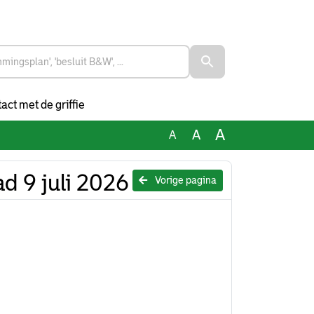
act met de griffie
A
A
A
ad 9 juli 2026
Vorige pagina