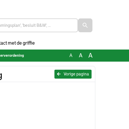
act met de griffie
A
A
A
erverordening
g
Vorige pagina