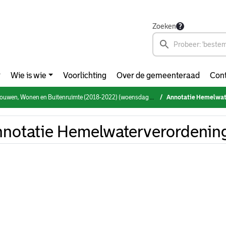
Zoeken
Wie is wie
Voorlichting
Over de gemeenteraad
Cont
en, Wonen en Buitenruimte (2018-2022) (woensdag 19 mei 2021)
Annotatie Hemelwat
notatie Hemelwaterverordenin