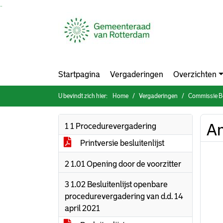
Ga naar de inhoud van deze pagina
Ga naar het zoeken
Ga naar het menu
Startpagina
Vergaderingen
Overzichten
U bevindt zich hier:
Home
Vergaderingen
Commissie Bouw
An
1 1 Procedurevergadering
Printversie besluitenlijst
2 1.01 Opening door de voorzitter
3 1.02 Besluitenlijst openbare
procedurevergadering van d.d. 14
april 2021