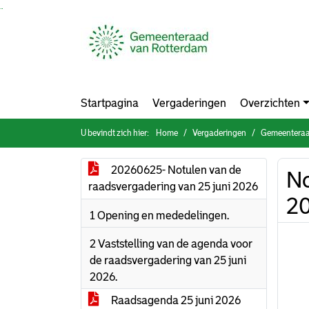
Ga naar de inhoud van deze pagina
Ga naar het zoeken
Ga naar het menu
Startpagina
Vergaderingen
Overzichten
U bevindt zich hier:
Home
Vergaderingen
Gemeenteraa
20260625- Notulen van de
No
raadsvergadering van 25 juni 2026
2
1 Opening en mededelingen.
2 Vaststelling van de agenda voor
de raadsvergadering van 25 juni
2026.
Raadsagenda 25 juni 2026