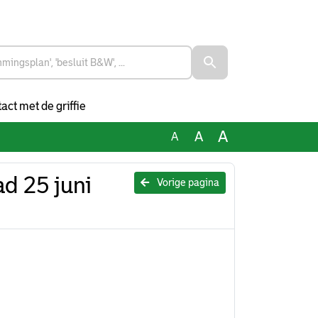
act met de griffie
A
A
A
ad 25 juni
Vorige pagina