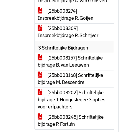
Inspreekbijdrage A. van Grinsven
[25bb008274]
Inspreekbijdrage R. Goijen
[25bb008309]
Inspreekbijdrage R. Schrijver
3 Schriftelijke Bijdragen
[25bb008157] Schriftelijke
bijdrage B. van Leeuwen
[25bb008168] Schriftelijke
bijdrage M. Descendre
[25bb008202] Schriftelijke
bijdrage J. Hoogesteger: 3 opties
voor erfpachters
[25bb008245] Schriftelijke
bijdrage P. Fortuin