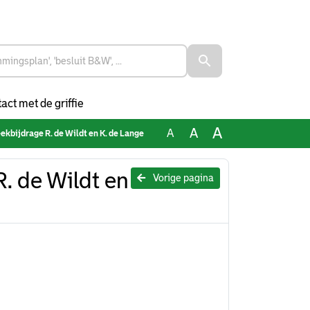
act met de griffie
A
A
A
kbijdrage R. de Wildt en K. de Lange
. de Wildt en
Vorige pagina