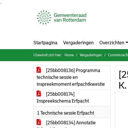
Ga naar de inhoud van deze pagina
Ga naar het zoeken
Ga naar het menu
Startpagina
Vergaderingen
Overzichten
U bevindt zich hier:
Home
Vergaderingen
Commissie Bouwe
[25bb008136] Programma
[2
technische sessie en
K.
inspreekmoment erfpachtkwestie
[25bb008174]
Inspreekschema Erfpacht
1 Technische sessie Erfpacht
[25bb008134] Annotatie