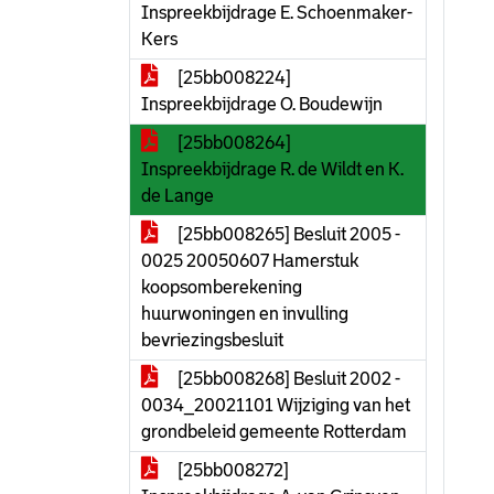
Inspreekbijdrage E. Schoenmaker-
Kers
[25bb008224]
Inspreekbijdrage O. Boudewijn
[25bb008264]
Inspreekbijdrage R. de Wildt en K.
de Lange
[25bb008265] Besluit 2005 -
0025 20050607 Hamerstuk
koopsomberekening
huurwoningen en invulling
bevriezingsbesluit
[25bb008268] Besluit 2002 -
0034_20021101 Wijziging van het
grondbeleid gemeente Rotterdam
[25bb008272]