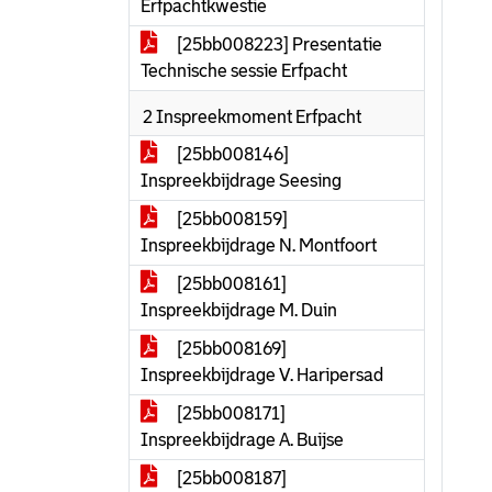
Erfpachtkwestie
[25bb008223] Presentatie
Technische sessie Erfpacht
2 Inspreekmoment Erfpacht
[25bb008146]
Inspreekbijdrage Seesing
[25bb008159]
Inspreekbijdrage N. Montfoort
[25bb008161]
Inspreekbijdrage M. Duin
[25bb008169]
Inspreekbijdrage V. Haripersad
[25bb008171]
Inspreekbijdrage A. Buijse
[25bb008187]