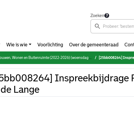
Zoeken
Wie is wie
Voorlichting
Over de gemeenteraad
Cont
n, Wonen en Buitenruimte (2022-2026) (woensdag 12 november 2025)
[25bb008264] Inspree
5bb008264] Inspreekbijdrage R
 de Lange