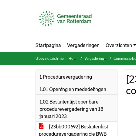
Ga naar de inhoud van deze pagina
Ga naar het zoeken
Ga naar het menu
Startpagina
Vergaderingen
Overzichten
U bevindt zich hier:
Home
Vergaderingen
Commissie Bouwen
[2
1 Procedurevergadering
c
1.01 Opening en mededelingen
1.02 Besluitenlijst openbare
procedurevergadering van 18
januari 2023
[23bb000692] Besluitenlijst
procedurevergadering cie BWB