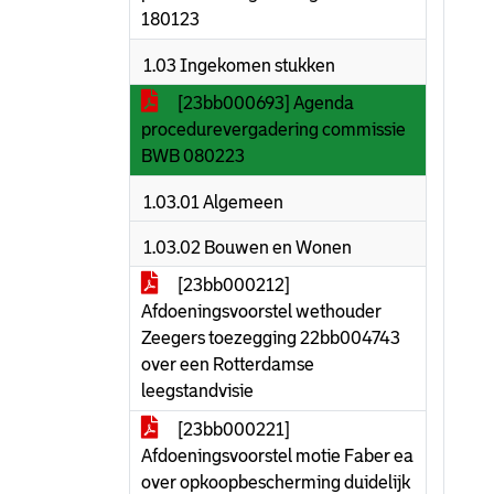
180123
1.03 Ingekomen stukken
[23bb000693] Agenda
procedurevergadering commissie
BWB 080223
1.03.01 Algemeen
1.03.02 Bouwen en Wonen
[23bb000212]
Afdoeningsvoorstel wethouder
Zeegers toezegging 22bb004743
over een Rotterdamse
leegstandvisie
[23bb000221]
Afdoeningsvoorstel motie Faber ea
over opkoopbescherming duidelijk