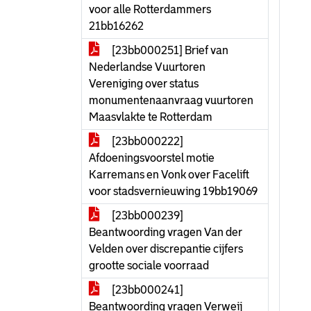
voor alle Rotterdammers
21bb16262
[23bb000251] Brief van
Nederlandse Vuurtoren
Vereniging over status
monumentenaanvraag vuurtoren
Maasvlakte te Rotterdam
[23bb000222]
Afdoeningsvoorstel motie
Karremans en Vonk over Facelift
voor stadsvernieuwing 19bb19069
[23bb000239]
Beantwoording vragen Van der
Velden over discrepantie cijfers
grootte sociale voorraad
[23bb000241]
Beantwoording vragen Verweij