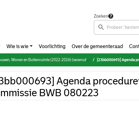
Zoeken
Wie is wie
Voorlichting
Over de gemeenteraad
Cont
, Wonen en Buitenruimte (2022-2026) (woensdag 8 februari 2023)
[23bb000693] Agenda pro
3bb000693] Agenda procedure
ommissie BWB 080223