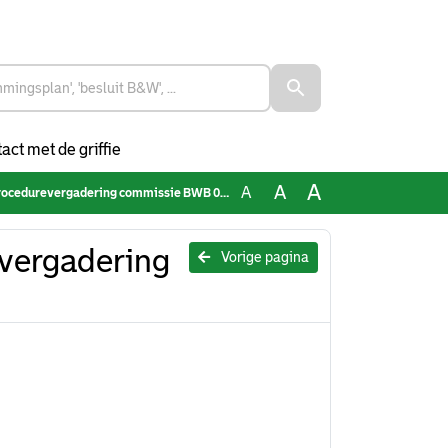
act met de griffie
A
A
A
cedurevergadering commissie BWB 080223
vergadering
Vorige pagina