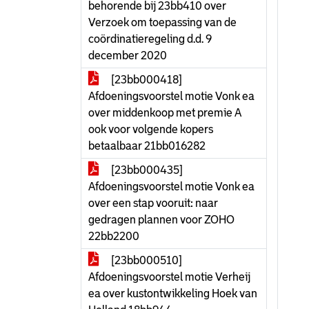
behorende bij 23bb410 over
Verzoek om toepassing van de
coördinatieregeling d.d. 9
december 2020
[23bb000418]
Afdoeningsvoorstel motie Vonk ea
over middenkoop met premie A
ook voor volgende kopers
betaalbaar 21bb016282
[23bb000435]
Afdoeningsvoorstel motie Vonk ea
over een stap vooruit: naar
gedragen plannen voor ZOHO
22bb2200
[23bb000510]
Afdoeningsvoorstel motie Verheij
ea over kustontwikkeling Hoek van