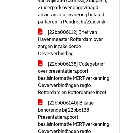
van wijkraad Carnisse, Zuidplein,
Zuiderpark over ongevraagd
advies inzake invoering betaald
parkeren in Pendrecht/Zuidwijk
[22bb006112] Brief van
Havenmeester Rotterdam over
zorgen inzake derde
Oeververbinding
[22bb006138] Collegebrief
over presentatierapport
beslisinformatie MIRT-verkenning
Oeververbindingen regio
Rotterdam en Rotterdamse inzet
[22bb006140] Bijlage
behorende bij 22bb6138 -
Presentatierapport
beslisinformatie MIRT-verkenning
Oeververbindingen regio