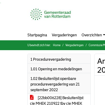
Ga naar de inhoud van deze pagina
Ga naar het zoeken
Ga naar het menu
Startpagina
Vergaderingen
Overzichten
U bevindt zich hier:
Home
Vergaderingen
Commissie Mobili
An
1 Procedurevergadering
20
1.01 Opening en mededelingen
1.02 Besluitenlijst openbare
procedurevergadering van 21
september 2022
[22bb006228] Besluitenlijst
cie MHEK 210922 tbv cie MHEK