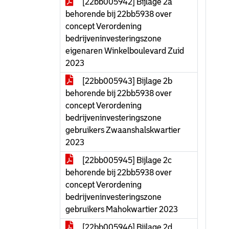
[22bb005942] Bijlage 2a
behorende bij 22bb5938 over
concept Verordening
bedrijveninvesteringszone
eigenaren Winkelboulevard Zuid
2023
[22bb005943] Bijlage 2b
behorende bij 22bb5938 over
concept Verordening
bedrijveninvesteringszone
gebruikers Zwaanshalskwartier
2023
[22bb005945] Bijlage 2c
behorende bij 22bb5938 over
concept Verordening
bedrijveninvesteringszone
gebruikers Mahokwartier 2023
[22bb005946] Bijlage 2d