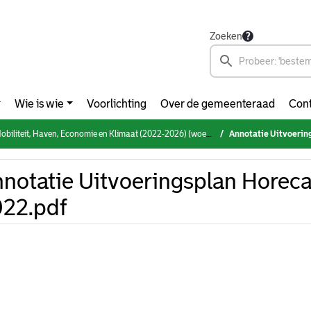
Zoeken
Wie is wie
Voorlichting
Over de gemeenteraad
Cont
teit, Haven, Economie en Klimaat (2022-2026) (woensdag 5 oktober 2022)
Annotatie Uitvoerin
notatie Uitvoeringsplan Horec
22.pdf