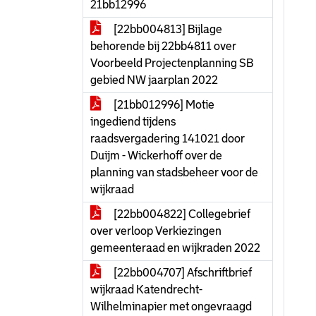
21bb12996
[22bb004813] Bijlage
behorende bij 22bb4811 over
Voorbeeld Projectenplanning SB
gebied NW jaarplan 2022
[21bb012996] Motie
ingediend tijdens
raadsvergadering 141021 door
Duijm - Wickerhoff over de
planning van stadsbeheer voor de
wijkraad
[22bb004822] Collegebrief
over verloop Verkiezingen
gemeenteraad en wijkraden 2022
[22bb004707] Afschriftbrief
wijkraad Katendrecht-
Wilhelminapier met ongevraagd