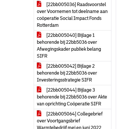
[22bb005036] Raadsvoorstel
over Voornemen tot deelname aan
coöperatie Social Impact Fonds
Rotterdam
[22bb005040] Bijlage 1
behorende bij 22bb5036 over
Afwegingskader publiek belang
SIFR
[22bb005042] Bijlage 2
behorende bij 22bb5036 over
Investeringsstrategie SIFR
[22bb005044] Bijlage 3
behorende bij 22bb5036 over Akte
van oprichting Coöperatie SIFR
[22bb005064] Collegebrief
over Voortgangsbrief
Warmtebedrijf mei en juni 2022