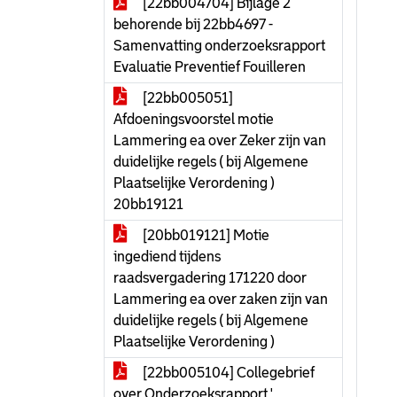
[22bb004704] Bijlage 2
behorende bij 22bb4697 -
Samenvatting onderzoeksrapport
Evaluatie Preventief Fouilleren
[22bb005051]
Afdoeningsvoorstel motie
Lammering ea over Zeker zijn van
duidelijke regels ( bij Algemene
Plaatselijke Verordening )
20bb19121
[20bb019121] Motie
ingediend tijdens
raadsvergadering 171220 door
Lammering ea over zaken zijn van
duidelijke regels ( bij Algemene
Plaatselijke Verordening )
[22bb005104] Collegebrief
over Onderzoeksrapport '