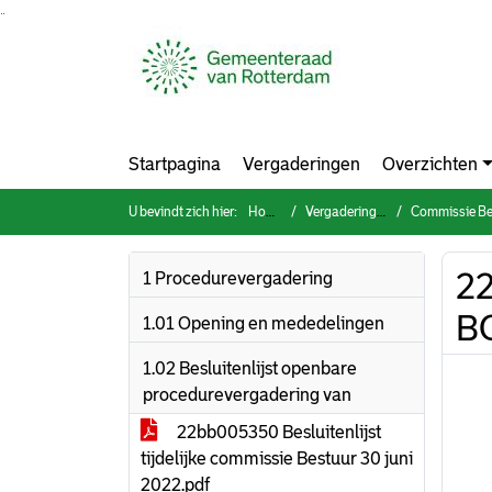
Ga naar de inhoud van deze pagina
Ga naar het zoeken
Ga naar het menu
Startpagina
Vergaderingen
Overzichten
U bevindt zich hier:
Home
Vergaderingen
Commissie Bestuur, O
2
1 Procedurevergadering
BO
1.01 Opening en mededelingen
1.02 Besluitenlijst openbare
procedurevergadering van
22bb005350 Besluitenlijst
tijdelijke commissie Bestuur 30 juni
2022.pdf