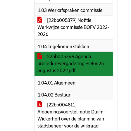
1.03 Werkafspraken commissie
[22bb005379] Notitie
Werkwijze commissie BOFV 2022-
2026
1.04 Ingekomen stukken
22bb005349 Agenda
procedurevergadering BOFV 25
augustus 2022.pdf
1.04.01 Algemeen
1.04.02 Bestuur
[22bb004811]
Afdoeningsvoorstel motie Duijm -
Wickerhoff over de planning van
stadsbeheer voor de wijkraad