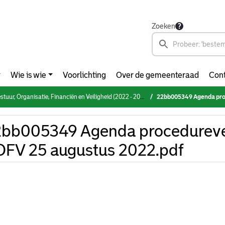
Zoeken
Wie is wie
Voorlichting
Over de gemeenteraad
Cont
rganisatie, Financiën en Veiligheid (2022 - 2026) (donderdag 25 augustus 2022)
22bb005349 Agenda proced
2bb005349 Agenda procedureve
FV 25 augustus 2022.pdf