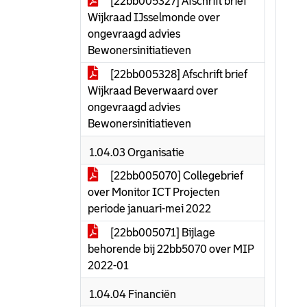
[22bb005327] Afschrift brief
Wijkraad IJsselmonde over
ongevraagd advies
Bewonersinitiatieven
[22bb005328] Afschrift brief
Wijkraad Beverwaard over
ongevraagd advies
Bewonersinitiatieven
1.04.03 Organisatie
[22bb005070] Collegebrief
over Monitor ICT Projecten
periode januari-mei 2022
[22bb005071] Bijlage
behorende bij 22bb5070 over MIP
2022-01
1.04.04 Financiën