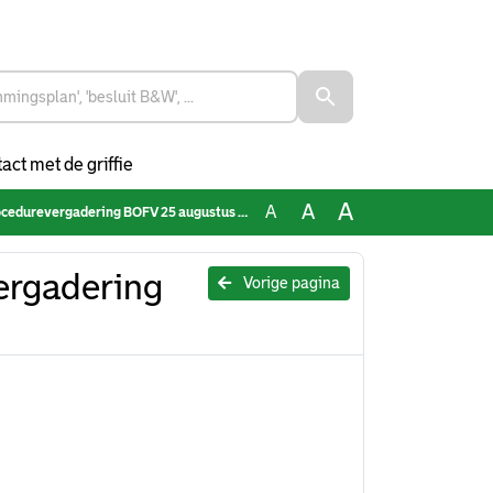
act met de griffie
A
A
A
urevergadering BOFV 25 augustus 2022.pdf
rgadering
Vorige pagina