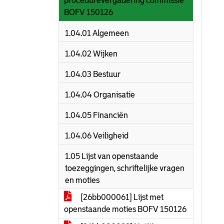
procedurevergadering commissie
BOFV 150126
1.04.01 Algemeen
1.04.02 Wijken
1.04.03 Bestuur
1.04.04 Organisatie
1.04.05 Financiën
1.04.06 Veiligheid
1.05 Lijst van openstaande
toezeggingen, schriftelijke vragen
en moties
[26bb000061] Lijst met
openstaande moties BOFV 150126