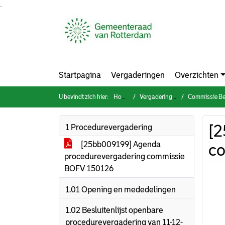
Ga naar de inhoud van deze pagina
Ga naar het zoeken
Ga naar het menu
Startpagina
Vergaderingen
Overzichten
U bevindt zich hier:
Home
Vergaderingen
Commissie Bestuur, O
[2
1 Procedurevergadering
[25bb009199] Agenda
c
procedurevergadering commissie
BOFV 150126
1.01 Opening en mededelingen
1.02 Besluitenlijst openbare
procedurevergadering van 11-12-