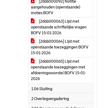
[26bb000092] Notitie
aangehouden (openstaande)
moties BOFV
[26bb000063] Lijst met
openstaande schriftelijke vragen
BOFV 15-01-2026
[26bb000064] Lijst met
openstaande toezeggingen BOFV
15-01-2026
[26bb000065] Lijst met
openstaande toezeggingen met
afdoeningsvoorstel BOFV 15-01-
2026
1.06 Sluiting
2 Overlegvergadering