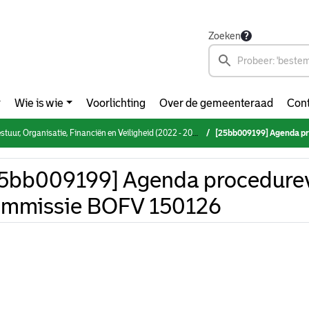
Zoeken
Wie is wie
Voorlichting
Over de gemeenteraad
Cont
rganisatie, Financiën en Veiligheid (2022 - 2026) (donderdag 15 januari 2026)
[25bb009199] Agenda pro
5bb009199] Agenda procedure
ommissie BOFV 150126