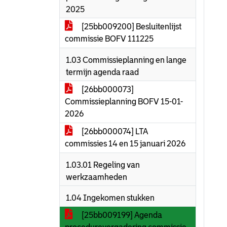
2025
[25bb009200] Besluitenlijst
commissie BOFV 111225
1.03 Commissieplanning en lange
termijn agenda raad
[26bb000073]
Commissieplanning BOFV 15-01-
2026
[26bb000074] LTA
commissies 14 en 15 januari 2026
1.03.01 Regeling van
werkzaamheden
1.04 Ingekomen stukken
[25bb009199] Agenda