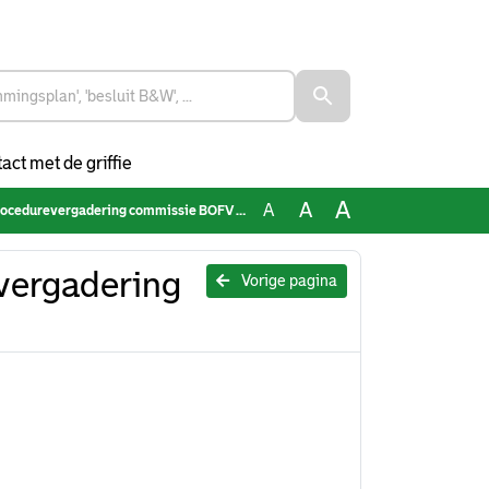
act met de griffie
A
A
A
cedurevergadering commissie BOFV 150126
vergadering
Vorige pagina