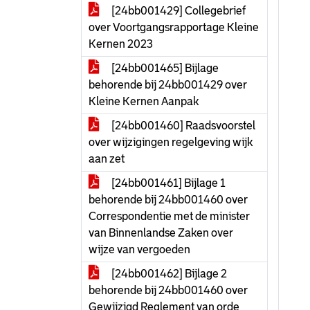
[24bb001429] Collegebrief
over Voortgangsrapportage Kleine
Kernen 2023
[24bb001465] Bijlage
behorende bij 24bb001429 over
Kleine Kernen Aanpak
[24bb001460] Raadsvoorstel
over wijzigingen regelgeving wijk
aan zet
[24bb001461] Bijlage 1
behorende bij 24bb001460 over
Correspondentie met de minister
van Binnenlandse Zaken over
wijze van vergoeden
[24bb001462] Bijlage 2
behorende bij 24bb001460 over
Gewijzigd Reglement van orde