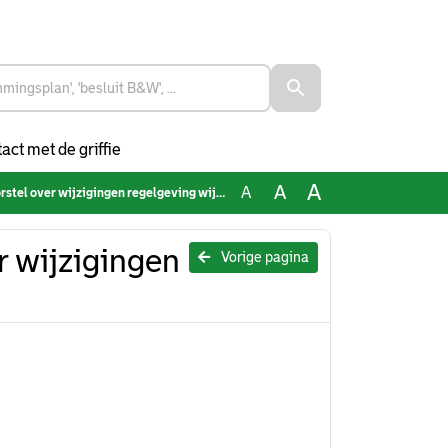
act met de griffie
A
A
A
 over wijzigingen regelgeving wijk aan zet
 wijzigingen
Vorige pagina