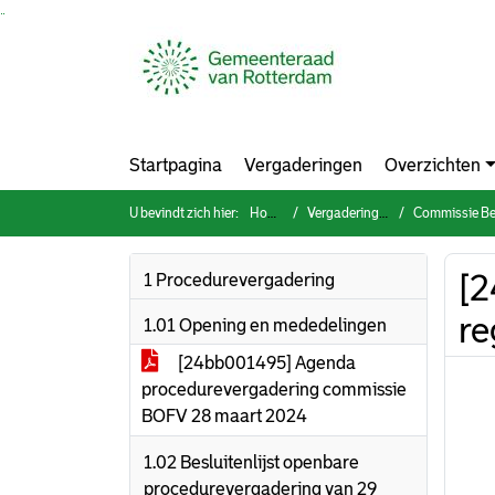
Ga naar de inhoud van deze pagina
Ga naar het zoeken
Ga naar het menu
Startpagina
Vergaderingen
Overzichten
U bevindt zich hier:
Home
Vergaderingen
Commissie Bestuur, O
[2
1 Procedurevergadering
re
1.01 Opening en mededelingen
[24bb001495] Agenda
procedurevergadering commissie
BOFV 28 maart 2024
1.02 Besluitenlijst openbare
procedurevergadering van 29