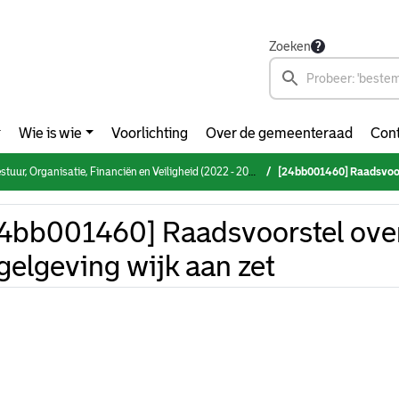
Zoeken
Wie is wie
Voorlichting
Over de gemeenteraad
Cont
rganisatie, Financiën en Veiligheid (2022 - 2026) (donderdag 28 maart 2024)
[24bb001460] Raadsvoorstel
4bb001460] Raadsvoorstel over
gelgeving wijk aan zet