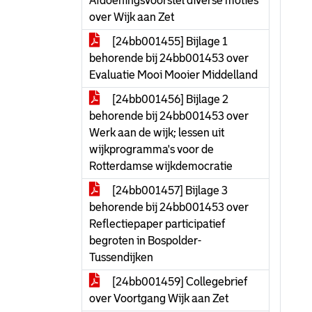
Afdoeningsvoorstel diverse moties
over Wijk aan Zet
[24bb001455] Bijlage 1
behorende bij 24bb001453 over
Evaluatie Mooi Mooier Middelland
[24bb001456] Bijlage 2
behorende bij 24bb001453 over
Werk aan de wijk; lessen uit
wijkprogramma's voor de
Rotterdamse wijkdemocratie
[24bb001457] Bijlage 3
behorende bij 24bb001453 over
Reflectiepaper participatief
begroten in Bospolder-
Tussendijken
[24bb001459] Collegebrief
over Voortgang Wijk aan Zet