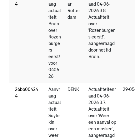
4
aag
ar
aad 04-06-
actual
Rotter
2026 3.8.
iteit
dam
Actualiteit
Bruin
over
over
'Rozenburger
Rozen
s eerst!',
burge
aangevraagd
rs
door het lid
eerst!
Bruin.
voor
0406
26
26bb00424
Aanvr
DENK
Actualiteitenr
29-05-2
4
aag
aad 04-06-
actual
2026 3.7.
iteit
Actualiteit
Soyte
over 'Weer
kin
een aanval op
over
een moskee',
weer
aangevraagd