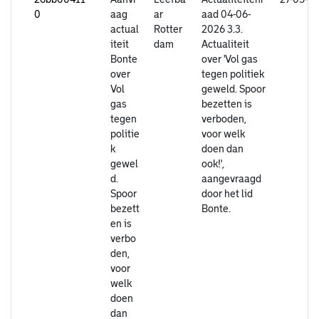
0
aag
ar
aad 04-06-
actual
Rotter
2026 3.3.
iteit
dam
Actualiteit
Bonte
over 'Vol gas
over
tegen politiek
Vol
geweld. Spoor
gas
bezetten is
tegen
verboden,
politie
voor welk
k
doen dan
gewel
ook!',
d.
aangevraagd
Spoor
door het lid
bezett
Bonte.
en is
verbo
den,
voor
welk
doen
dan