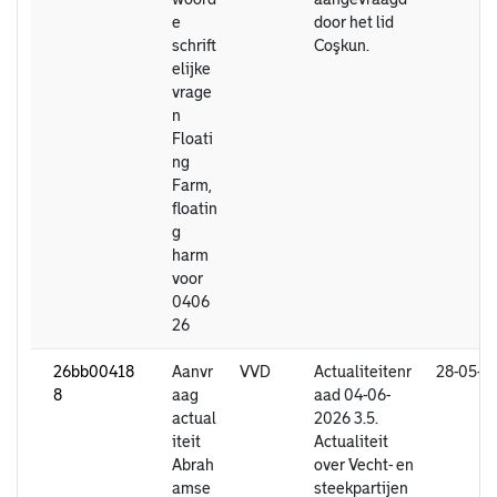
e
door het lid
schrift
Coşkun.
elijke
vrage
n
Floati
ng
Farm,
floatin
g
harm
voor
0406
26
26bb00418
Aanvr
VVD
Actualiteitenr
28-05-2
8
aag
aad 04-06-
actual
2026 3.5.
iteit
Actualiteit
Abrah
over ´Vecht- en
amse
steekpartijen