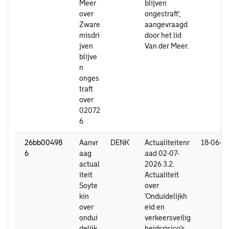
Meer
blijven
over
ongestraft',
Zware
aangevraagd
misdri
door het lid
jven
Van der Meer.
blijve
n
onges
traft
over
02072
6
26bb00498
Aanvr
DENK
Actualiteitenr
18-06-2
6
aag
aad 02-07-
actual
2026 3.2.
iteit
Actualiteit
Soyte
over
kin
'Onduidelijkh
over
eid en
ondui
verkeersveilig
delijk
heidsrisico's