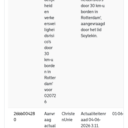
heid
door 30 km-u
en
borden in
verke
Rotterdam',
ersvei
aangevraagd
lighei
door het lid
dsrisi
Soytekin.
co's
door
30
km-u
borde
n in
Rotter
dam'
voor
02072
6
26bb00428
Aanvr
Christe
Actualiteitenr
01-06-2
0
aag
nUnie
aad 04-06-
actual
2026 3.11.