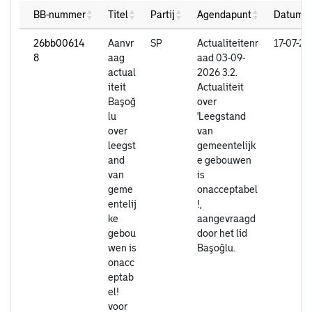
BB-nummer
Titel
Partij
Agendapunt
Datum o
26bb00614
Aanvr
SP
Actualiteitenr
17-07-2
8
aag
aad 03-09-
actual
2026 3.2.
iteit
Actualiteit
Başoğ
over
lu
'Leegstand
over
van
leegst
gemeentelijk
and
e gebouwen
van
is
geme
onacceptabel
entelij
!,
ke
aangevraagd
gebou
door het lid
wen is
Başoğlu.
onacc
eptab
el!
voor