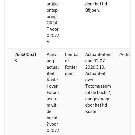
urlijke
door het lid
ontsp
Biljoen.
oring
GREA
T voor
02072
6
26bb00531
Aanvr
Leefba
Actualiteitenr
29-06-2
3
aag
ar
aad 02-07-
actual
Rotter
2026 3.10.
iteit
dam
Actualiteit
Koste
over
r over
'Fotomuseum
Fotom
uit de bocht?',
useu
aangevraagd
m uit
door het lid
de
Koster.
bocht
? voor
02072