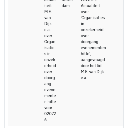
iteit
dam
Actualiteit
M.E.
over
van
'Organisaties
Dijk
in
e.a.
onzekerheid
over
over
Organ
doorgang
isatie
evenementen
s in
hitte',
onzek
aangevraagd
erheid
door het lid
over
M.E. van Dijk
doorg
e.a.
ang
evene
mente
n hitte
voor
02072
6