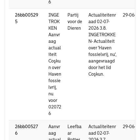
6
26bb00529
INGE
Partij
Actualiteitenr
29-06-2
5
TROK
voor de
aad 02-07-
KEN
Dieren
2026 3.8.
Aanvr
INGETROKKE
aag
N- Actualiteit
actual
over 'Haven
iteit
fossielvrij, nu',
Coşku
aangevraagd
n over
door het lid
Haven
Coşkun.
fossie
lvrij,
nu
voor
02072
6
26bb00527
Aanvr
Leefba
Actualiteitenr
29-06-2
6
aag
ar
aad 02-07-
actual
Rotter
2026 3.7.