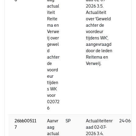
actual
2026 3.5.
iteit
Actualiteit
Reite
over 'Geweld
ma en
achter de
Verwe
voordeur
ij over
tijdens WK',
gewel
aangevraagd
d
door de leden
achter
Reitema en
de
Verweij.
voord
eur
tijden
s WK
voor
02072
6
26bb00511
Aanvr
SP
Actualiteitenr
24-06-2
7
aag
aad 02-07-
actual
2026 3.4.