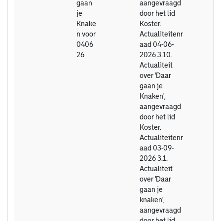
gaan
aangevraagd
je
door het lid
Knake
Koster.
n voor
Actualiteitenr
0406
aad 04-06-
26
2026 3.10.
Actualiteit
over 'Daar
gaan je
Knaken',
aangevraagd
door het lid
Koster.
Actualiteitenr
aad 03-09-
2026 3.1.
Actualiteit
over 'Daar
gaan je
knaken',
aangevraagd
door het lid