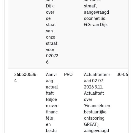
Dijk
straat',
over
aangevraagd
de
door het lid
staat
G.G. van Dijk.
van
onze
straat
voor
02072
6
26bb00536
Aanvr
PRO
Actualiteitenr
30-06-2
4
aag
aad 02-07-
actual
2026 3.11.
iteit
Actualiteit
Biljoe
over
n over
'Financiële en
financ
bestuurlijke
iële
ontsporing
en
GREAT',
bestu
aangevraagd