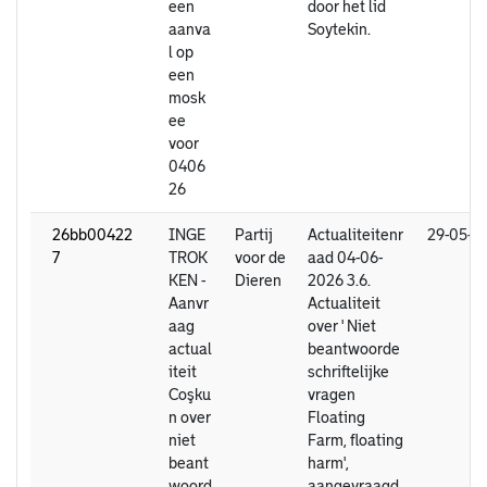
een
door het lid
aanva
Soytekin.
l op
een
mosk
ee
voor
0406
26
26bb00422
INGE
Partij
Actualiteitenr
29-05-2
7
TROK
voor de
aad 04-06-
KEN -
Dieren
2026 3.6.
Aanvr
Actualiteit
aag
over ' Niet
actual
beantwoorde
iteit
schriftelijke
Coşku
vragen
n over
Floating
niet
Farm, floating
beant
harm',
woord
aangevraagd