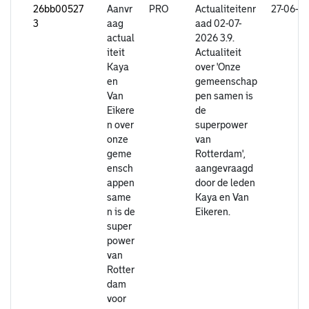
26bb00527
Aanvr
PRO
Actualiteitenr
27-06-2
3
aag
aad 02-07-
actual
2026 3.9.
iteit
Actualiteit
Kaya
over 'Onze
en
gemeenschap
Van
pen samen is
Eikere
de
n over
superpower
onze
van
geme
Rotterdam',
ensch
aangevraagd
appen
door de leden
same
Kaya en Van
n is de
Eikeren.
super
power
van
Rotter
dam
voor