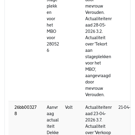
plekk
mevrouw
en
Verouden.
voor
Actualiteitenr
het
aad 28-05-
MBO
2026 3.2.
voor
Actualiteit
28052
over 'Tekort
6
aan
stageplekken
voor het
MBO',
aangevraagd
door
mevrouw
Verouden.
26bb00327
Aanvr
Volt
Actualiteitenr
21-04-2
8
aag
aad 23-04-
actual
2026 3.7.
iteit
Actualiteit
Dekke
over 'Verkoop