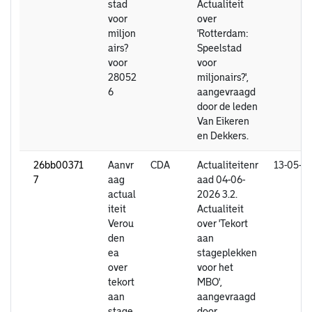
stad
Actualiteit
voor
over
miljon
'Rotterdam:
airs?
Speelstad
voor
voor
28052
miljonairs?',
6
aangevraagd
door de leden
Van Eikeren
en Dekkers.
26bb00371
Aanvr
CDA
Actualiteitenr
13-05-2
7
aag
aad 04-06-
actual
2026 3.2.
iteit
Actualiteit
Verou
over 'Tekort
den
aan
ea
stageplekken
over
voor het
tekort
MBO',
aan
aangevraagd
stage
door