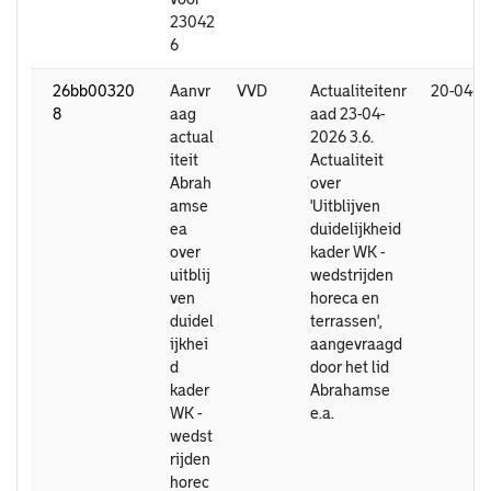
23042
6
26bb00320
Aanvr
VVD
Actualiteitenr
20-04-2
8
aag
aad 23-04-
actual
2026 3.6.
iteit
Actualiteit
Abrah
over
amse
'Uitblijven
ea
duidelijkheid
over
kader WK -
uitblij
wedstrijden
ven
horeca en
duidel
terrassen',
ijkhei
aangevraagd
d
door het lid
kader
Abrahamse
WK -
e.a.
wedst
rijden
horec