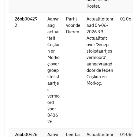
Koster.
26bb00429
Aanvr
Partij
Actualiteitenr
01-06-2
2
aag
voor de
aad 04-06-
actual
Dieren
2026 3.9.
iteit
Actualiteit
Coşku
over 'Groep
n en
stokstaartjes
Morko
vermoord',
ç over
aangevraagd
groep
door de leden
stokst
Coşkun en
aartje
Morkoç.
s
vermo
ord
voor
0406
26
26bb00426
Aanvr
Leefba
Actualiteitenr
01-06-2