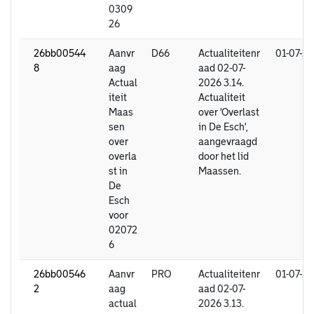
0309
26
26bb00544
Aanvr
D66
Actualiteitenr
01-07-2
8
aag
aad 02-07-
Actual
2026 3.14.
iteit
Actualiteit
Maas
over 'Overlast
sen
in De Esch',
over
aangevraagd
overla
door het lid
st in
Maassen.
De
Esch
voor
02072
6
26bb00546
Aanvr
PRO
Actualiteitenr
01-07-2
2
aag
aad 02-07-
actual
2026 3.13.