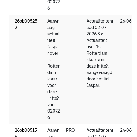
02072
6
26bb00525
Aanvr
Actualiteitenr
26-06-2
2
aag
aad 02-07-
actual
2026 3.6.
iteit
Actualiteit
Jaspa
over 'Is
r over
Rotterdam
is
klaar voor
Rotter
deze hitte?',
dam
aangevraagd
klaar
door het lid
voor
Jaspar.
deze
Hitte?
voor
02072
6
26bb00515
Aanvr
PRO
Actualiteitenr
24-06-2
8
aag
aad 02-07-