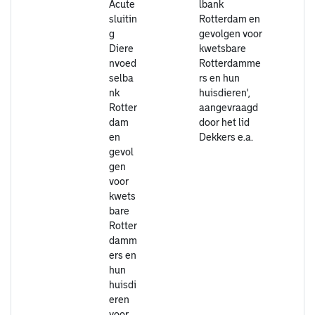
Acute
lbank
sluitin
Rotterdam en
g
gevolgen voor
Diere
kwetsbare
nvoed
Rotterdamme
selba
rs en hun
nk
huisdieren',
Rotter
aangevraagd
dam
door het lid
en
Dekkers e.a.
gevol
gen
voor
kwets
bare
Rotter
damm
ers en
hun
huisdi
eren
voor