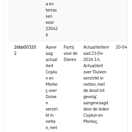
a en
terras
sen
voor
23042
6
26bb00320
Aanvr
Partij
Actualiteitenr
20-04-2
2
aag
voor de
aad 23-04-
actual
Dieren
2026 3.4.
iteit
Actualiteit
Coşku
over 'Duiven
n en
verstrikt in
Morko
netten, met
ç over
de dood tot
Duive
gevolg',
n
aangevraagd
verstri
door de leden
kt in
Coşkun en
nette
Morkoç.
n, met