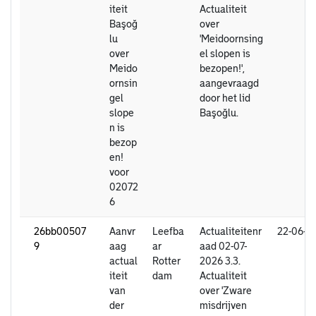
iteit
Actualiteit
Başoğ
over
lu
'Meidoornsing
over
el slopen is
Meido
bezopen!',
ornsin
aangevraagd
gel
door het lid
slope
Başoğlu.
n is
bezop
en!
voor
02072
6
26bb00507
Aanvr
Leefba
Actualiteitenr
22-06-2
9
aag
ar
aad 02-07-
actual
Rotter
2026 3.3.
iteit
dam
Actualiteit
van
over 'Zware
der
misdrijven