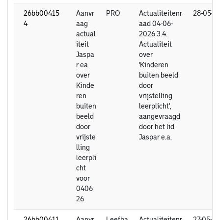
26bb00415
Aanvr
PRO
Actualiteitenr
28-05-2
4
aag
aad 04-06-
actual
2026 3.4.
iteit
Actualiteit
Jaspa
over
r ea
'Kinderen
over
buiten beeld
Kinde
door
ren
vrijstelling
buiten
leerplicht',
beeld
aangevraagd
door
door het lid
vrijste
Jaspar e.a.
lling
leerpli
cht
voor
0406
26
26bb00411
Aanvr
Leefba
Actualiteitenr
27-05-2