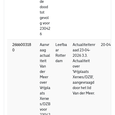
de
dood
tot
gevol
g voor
23042
6
26bb00318
Aanvr
Leefba
Actualiteitenr
20-04-2
0
aag
ar
aad 23-04-
actual
Rotter
2026 3.3.
iteit
dam
Actualiteit
Van
over
der
'Vrijplaats
Meer
Xerxes/DZB',
over
aangevraagd
Vrijpla
door het lid
ats
Van der Meer.
Xerxe
s/DZB
voor
23042