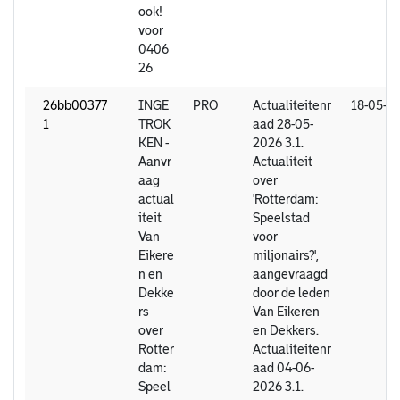
ook!
voor
0406
26
26bb00377
INGE
PRO
Actualiteitenr
18-05-2
1
TROK
aad 28-05-
KEN -
2026 3.1.
Aanvr
Actualiteit
aag
over
actual
'Rotterdam:
iteit
Speelstad
Van
voor
Eikere
miljonairs?',
n en
aangevraagd
Dekke
door de leden
rs
Van Eikeren
over
en Dekkers.
Rotter
Actualiteitenr
dam:
aad 04-06-
Speel
2026 3.1.