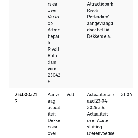
rs ea
Attractiepark
over
Rivoli
Verko
Rotterdam',
op
aangevraagd
Attrac
door het lid
tiepar
Dekkers e.a.
k
Rivoli
Rotter
dam
voor
23042
6
26bb00321
Aanvr
Volt
Actualiteitenr
21-04-2
9
aag
aad 23-04-
actual
2026 3.5.
iteit
Actualiteit
Dekke
over 'Acute
rs ea
sluiting
over
Dierenvoedse