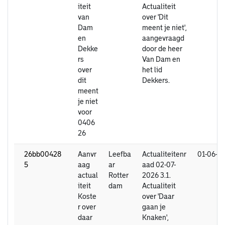
iteit
Actualiteit
van
over 'Dit
Dam
meent je niet',
en
aangevraagd
Dekke
door de heer
rs
Van Dam en
over
het lid
dit
Dekkers.
meent
je niet
voor
0406
26
26bb00428
Aanvr
Leefba
Actualiteitenr
01-06-2
5
aag
ar
aad 02-07-
actual
Rotter
2026 3.1.
iteit
dam
Actualiteit
Koste
over 'Daar
r over
gaan je
daar
Knaken',