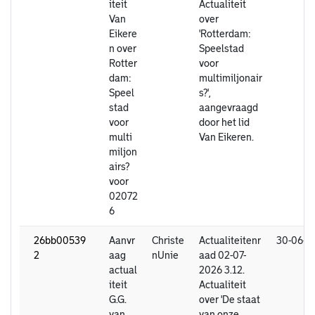
iteit
Actualiteit
Van
over
Eikere
'Rotterdam:
n over
Speelstad
Rotter
voor
dam:
multimiljonair
Speel
s?',
stad
aangevraagd
voor
door het lid
multi
Van Eikeren.
miljon
airs?
voor
02072
6
26bb00539
Aanvr
Christe
Actualiteitenr
30-06-2
2
aag
nUnie
aad 02-07-
actual
2026 3.12.
iteit
Actualiteit
G.G.
over 'De staat
van
van onze