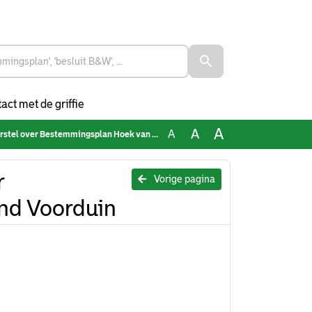
act met de griffie
A
A
A
ver Bestemmingsplan Hoek van Holland Voorduin
r
Vorige pagina
nd Voorduin