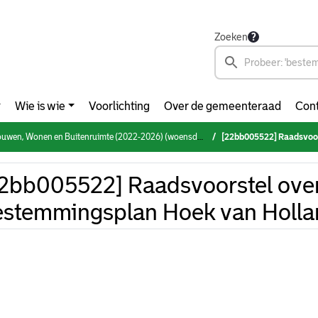
Zoeken
Wie is wie
Voorlichting
Over de gemeenteraad
Cont
, Wonen en Buitenruimte (2022-2026) (woensdag 5 oktober 2022)
[22bb005522] Raadsvoorstel o
2bb005522] Raadsvoorstel ove
stemmingsplan Hoek van Holla