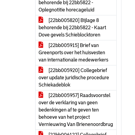
behorende bij 22bb5822 -
Oplegnotitie horecageluid
[22bb005820] Bijlage 8
behorende bij 22bb5822 - Kaart
Dove gevels Schieblocktoren
[22bb005915] Brief van
Greenports over het huisvesten
van internationale medewerkers
[22bb005920] Collegebrief
over update juridische procedure
Schiekadeblok
[22bb005957] Raadsvoorstel
over de verklaring van geen
bedenkingen af te geven ten
behoeve van het project
Vernieuwing Van Brienenoordbrug
[22bb006122] Collegebrief