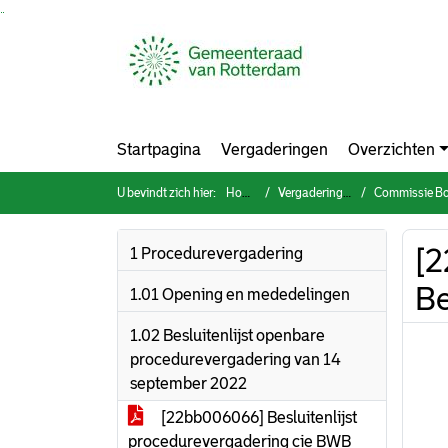
Ga naar de inhoud van deze pagina
Ga naar het zoeken
Ga naar het menu
Startpagina
Vergaderingen
Overzichten
U bevindt zich hier:
Home
Vergaderingen
Commissie Bouwen
[2
1 Procedurevergadering
Be
1.01 Opening en mededelingen
1.02 Besluitenlijst openbare
procedurevergadering van 14
september 2022
[22bb006066] Besluitenlijst
procedurevergadering cie BWB