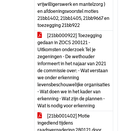
vrijwilligerswerk en mantelzorg )
en afdoeningsvoorstel moties
21bb1402, 21bb1405, 21bb9667 en
toezegging 21bb922
[21bb000922] Toezegging
gedaan in ZOCS 200121 -
Uitkomsten onderzoek Tel je
zegeningen - De wethouder
informeert in het najaar van 2021
de commissie over: - Wat verstaan
we onder erkenning
levensbeschouwelijke organisaties
- Wat doen we in het kader van
erkenning - Wat zijn de plannen -
Wat is nodig voor erkenning
[21bb001402] Motie
ingediend tijdens
raadsvergadering 280121 door