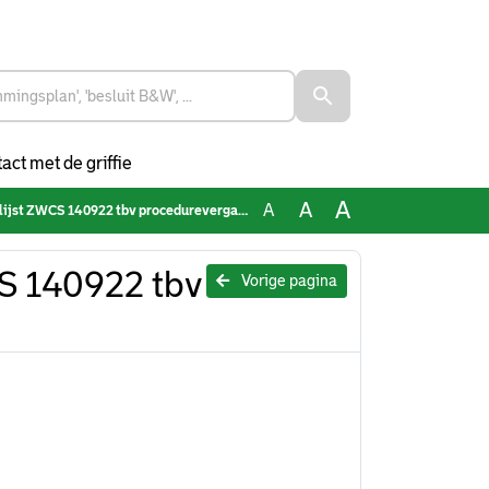
act met de griffie
A
A
A
 ZWCS 140922 tbv procedurevergadering 051022
S 140922 tbv
Vorige pagina