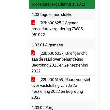
procedurevergadering 051022
1.03 Ingekomen stukken
[22bb006251] Agenda
procedurevergadering ZWCS
051022
1.03.01 Algemeen
[22bb006037] Brief gericht
aan de raad over behandeling
Begroting 2023 en 2e herziening
2022
[22bb006149] Raadsvoorstel
over vaststelling van de 2e
herziening 2022 en Begroting
2023
1.03.02 Zorg