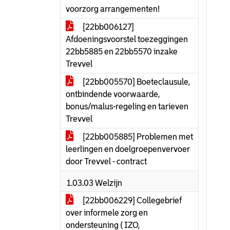
voorzorg arrangementen!
[22bb006127]
Afdoeningsvoorstel toezeggingen
22bb5885 en 22bb5570 inzake
Trevvel
[22bb005570] Boeteclausule,
ontbindende voorwaarde,
bonus/malus-regeling en tarieven
Trevvel
[22bb005885] Problemen met
leerlingen en doelgroepenvervoer
door Trevvel - contract
1.03.03 Welzijn
[22bb006229] Collegebrief
over informele zorg en
ondersteuning ( IZO,