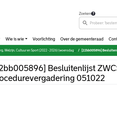
Zoeken
Wie is wie
Voorlichting
Over de gemeenteraad
Cont
Welzijn, Cultuur en Sport (2022 - 2026) (woensdag 5 oktober 2022)
[22bb005896] Besluitenlijst
2bb005896] Besluitenlijst ZWC
ocedurevergadering 051022