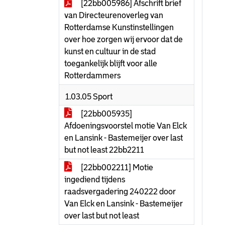
[22bb005986] Afschrift brief
van Directeurenoverleg van
Rotterdamse Kunstinstellingen
over hoe zorgen wij ervoor dat de
kunst en cultuur in de stad
toegankelijk blijft voor alle
Rotterdammers
1.03.05 Sport
[22bb005935]
Afdoeningsvoorstel motie Van Elck
en Lansink - Bastemeijer over last
but not least 22bb2211
[22bb002211] Motie
ingediend tijdens
raadsvergadering 240222 door
Van Elck en Lansink - Bastemeijer
over last but not least