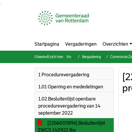
Ga naar de inhoud van deze pagina
Ga naar het zoeken
Ga naar het menu
Startpagina
Vergaderingen
Overzichten
U bevindt zich hier:
Home
Vergaderingen
Commissie Zorg, 
[2
1 Procedurevergadering
pr
1.01 Opening en mededelingen
1.02 Besluitenlijst openbare
procedurevergadering van 14
september 2022
[22bb005896] Besluitenlijst
ZWCS 140922 tbv