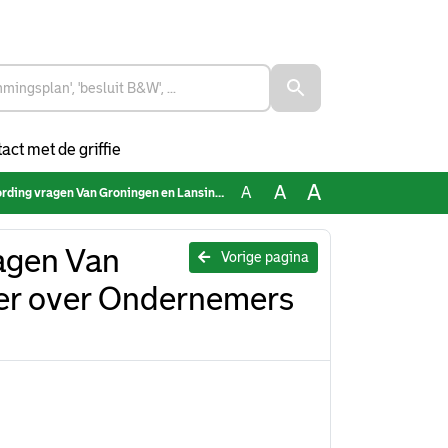
act met de griffie
A
A
A
Groningen en Lansink - Bastemeijer over Ondernemers bedreigd
agen Van
Vorige pagina
jer over Ondernemers