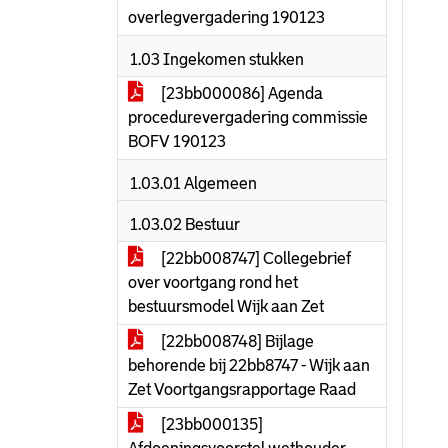
overlegvergadering 190123
1.03 Ingekomen stukken
[23bb000086] Agenda
procedurevergadering commissie
BOFV 190123
1.03.01 Algemeen
1.03.02 Bestuur
[22bb008747] Collegebrief
over voortgang rond het
bestuursmodel Wijk aan Zet
[22bb008748] Bijlage
behorende bij 22bb8747 - Wijk aan
Zet Voortgangsrapportage Raad
[23bb000135]