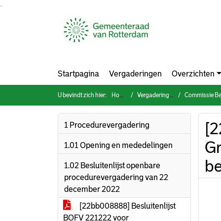
Ga naar de inhoud van deze pagina
Ga naar het zoeken
Ga naar het menu
Startpagina
Vergaderingen
Overzichten
U bevindt zich hier:
Home
Vergaderingen
Commissie Bestuur, O
[2
1 Procedurevergadering
Gr
1.01 Opening en mededelingen
be
1.02 Besluitenlijst openbare
procedurevergadering van 22
december 2022
[22bb008888] Besluitenlijst
BOFV 221222 voor