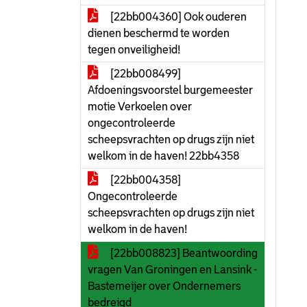
[22bb004360] Ook ouderen
dienen beschermd te worden
tegen onveiligheid!
[22bb008499]
Afdoeningsvoorstel burgemeester
motie Verkoelen over
ongecontroleerde
scheepsvrachten op drugs zijn niet
welkom in de haven! 22bb4358
[22bb004358]
Ongecontroleerde
scheepsvrachten op drugs zijn niet
welkom in de haven!
[22bb008823] Beantwoording
vragen Van Groningen en Lansink -
Bastemeijer over Ondernemers
bedreigd