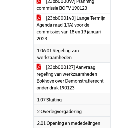
[23bb000097] Planning
commissie BOFV 190123
[23bb000140] Lange Termijn
Agenda raad (LTA) voor de
commissies van 18 en 19 januari
2023
1.06.01 Regeling van
werkzaamheden
[23bb000127] Aanvraag
regeling van werkzaamheden
Bokhove over Demonstratierecht
onder druk 190123
1.07 Sluiting
2 Overlegvergadering
2.01 Opening en mededelingen