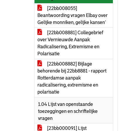
[22bb008055]
Beantwoording vragen Elbay over
Gelijke monniken, gelijke kansen’
[22bb008881] Collegebrief
over Vernieuwde Aanpak
Radicalisering, Extremisme en
Polarisatie
[22bb008882] Bijlage
behorende bij 22bb8881 - rapport
Rotterdamse aanpak
radicalisering, extremisme en
polarisatie
1.04 Lijst van openstaande
toezeggingen en schriftelijke
vragen
[23bb000091] Lijst