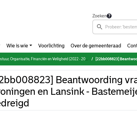
Zoeken
Wie is wie
Voorlichting
Over de gemeenteraad
Cont
rganisatie, Financiën en Veiligheid (2022 - 2026) (donderdag 19 januari 2023)
[22bb008823] Beantwoording vragen Van 
2bb008823] Beantwoording vr
oningen en Lansink - Bastemei
dreigd