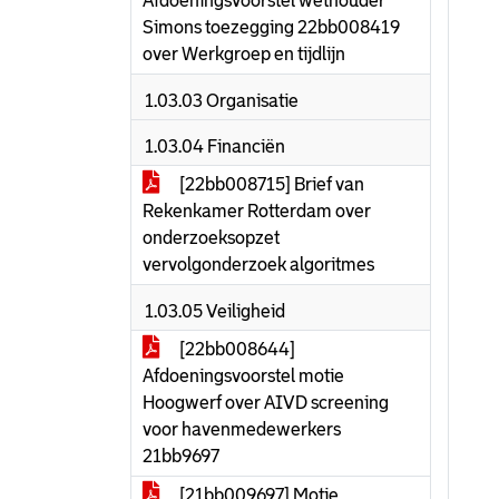
Afdoeningsvoorstel wethouder
Simons toezegging 22bb008419
over Werkgroep en tijdlijn
1.03.03 Organisatie
1.03.04 Financiën
[22bb008715] Brief van
Rekenkamer Rotterdam over
onderzoeksopzet
vervolgonderzoek algoritmes
1.03.05 Veiligheid
[22bb008644]
Afdoeningsvoorstel motie
Hoogwerf over AIVD screening
voor havenmedewerkers
21bb9697
[21bb009697] Motie