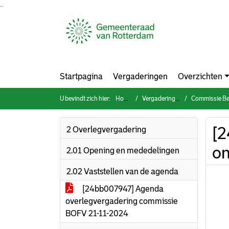
Ga naar de inhoud van deze pagina
Ga naar het zoeken
Ga naar het menu
Startpagina
Vergaderingen
Overzichten
U bevindt zich hier:
Home
Vergaderingen
Commissie Bestuur, O
[2
2 Overlegvergadering
on
2.01 Opening en mededelingen
2.02 Vaststellen van de agenda
[24bb007947] Agenda
overlegvergadering commissie
BOFV 21-11-2024