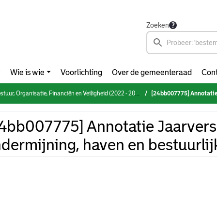
Zoeken
Wie is wie
Voorlichting
Over de gemeenteraad
Cont
rganisatie, Financiën en Veiligheid (2022 - 2026) (donderdag 21 november 2024)
[24bb007775] Annotatie Jaarverslag
4bb007775] Annotatie Jaarvers
dermijning, haven en bestuurli