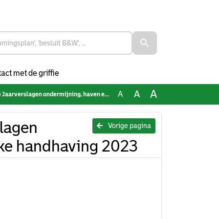
act met de griffie
A
A
A
en ondermijning, haven en bestuurlijke handhaving 2023
lagen
Vorige pagina
jke handhaving 2023