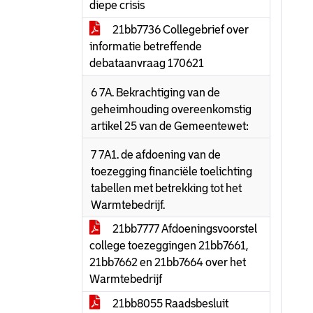
diepe crisis
21bb7736 Collegebrief over
informatie betreffende
debataanvraag 170621
6 7A. Bekrachtiging van de
geheimhouding overeenkomstig
artikel 25 van de Gemeentewet:
7 7A1. de afdoening van de
toezegging financiële toelichting
tabellen met betrekking tot het
Warmtebedrijf.
21bb7777 Afdoeningsvoorstel
college toezeggingen 21bb7661,
21bb7662 en 21bb7664 over het
Warmtebedrijf
21bb8055 Raadsbesluit