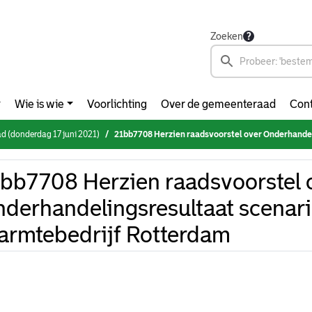
Zoeken
Wie is wie
Voorlichting
Over de gemeenteraad
Cont
 (donderdag 17 juni 2021)
21bb7708 Herzien raadsvoorstel over Onderhandelingsresultaat scenario WLQ+, 
bb7708 Herzien raadsvoorstel 
derhandelingsresultaat scenar
rmtebedrijf Rotterdam