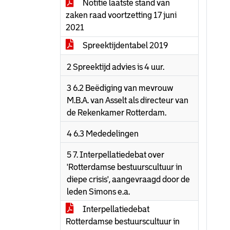
Notitie laatste stand van
zaken raad voortzetting 17 juni
2021
Spreektijdentabel 2019
2 Spreektijd advies is 4 uur.
3 6.2 Beëdiging van mevrouw
M.B.A. van Asselt als directeur van
de Rekenkamer Rotterdam.
4 6.3 Mededelingen
5 7. Interpellatiedebat over
'Rotterdamse bestuurscultuur in
diepe crisis', aangevraagd door de
leden Simons e.a.
Interpellatiedebat
Rotterdamse bestuurscultuur in