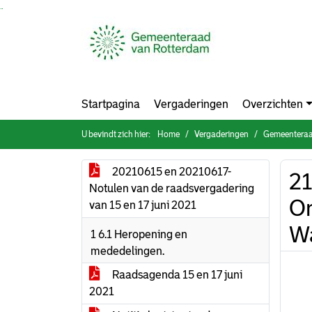
Ga naar de inhoud van deze pagina
Ga naar het zoeken
Ga naar het menu
Startpagina
Vergaderingen
Overzichten
U bevindt zich hier:
Home
Vergaderingen
Gemeenteraad
20210615 en 20210617-
21
Notulen van de raadsvergadering
On
van 15 en 17 juni 2021
Wa
1 6.1 Heropening en
mededelingen.
Raadsagenda 15 en 17 juni
2021