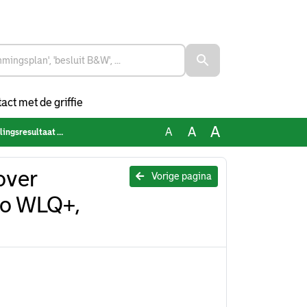
act met de griffie
A
A
A
Warmtebedrijf Rotterdam
over
Vorige pagina
io WLQ+,