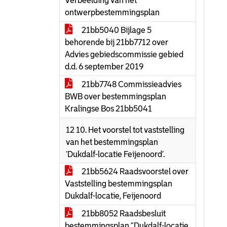
Verbeelding van het
ontwerpbestemmingsplan
21bb5040 Bijlage 5
behorende bij 21bb7712 over
Advies gebiedscommissie gebied
d.d. 6 september 2019
21bb7748 Commissieadvies
BWB over bestemmingsplan
Kralingse Bos 21bb5041
12 10. Het voorstel tot vaststelling
van het bestemmingsplan
‘Dukdalf-locatie Feijenoord’.
21bb5624 Raadsvoorstel over
Vaststelling bestemmingsplan
Dukdalf-locatie, Feijenoord
21bb8052 Raadsbesluit
bestemmingsplan “Dukdalf-locatie,