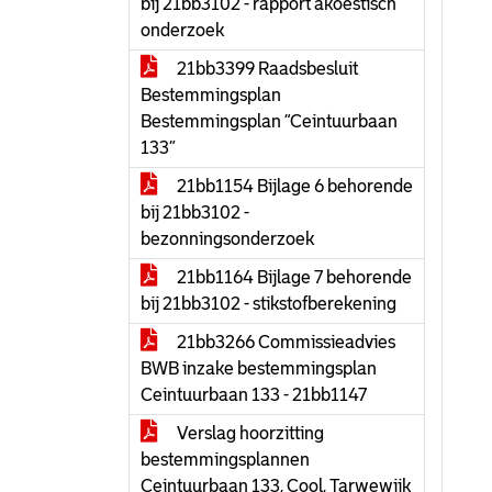
bij 21bb3102 - rapport akoestisch
onderzoek
21bb3399 Raadsbesluit
Bestemmingsplan
Bestemmingsplan “Ceintuurbaan
133”
21bb1154 Bijlage 6 behorende
bij 21bb3102 -
bezonningsonderzoek
21bb1164 Bijlage 7 behorende
bij 21bb3102 - stikstofberekening
21bb3266 Commissieadvies
BWB inzake bestemmingsplan
Ceintuurbaan 133 - 21bb1147
Verslag hoorzitting
bestemmingsplannen
Ceintuurbaan 133, Cool, Tarwewijk