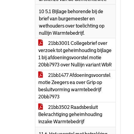
10 5.1 Bijlage behorende bij de
brief van burgemeester en
wethouders over toelichting op
nullijn Warmtebedrijf.
21bb3001 Collegebrief over
verzoek tot geheimhouding bijlage
1 bij afdoeningsvoorstel motie
20bb7973 over Nullijn variant WbR
21bb1477 Afdoeningsvoorstel
motie Zeegers ea over Grip op
besluitvorming warmtebedrijf
20bb7973
21bb3502 Raadsbesluit
Bekrachtiging geheimhouding
inzake Warmtebedrijf