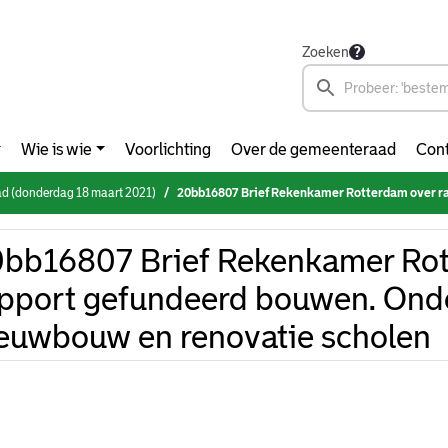
Zoeken
Wie is wie
Voorlichting
Over de gemeenteraad
Cont
d (donderdag 18 maart 2021)
20bb16807 Brief Rekenkamer Rotterdam over rapport gefundeerd bouwen. Onderzoek naar 
bb16807 Brief Rekenkamer Rot
pport gefundeerd bouwen. Ond
euwbouw en renovatie scholen