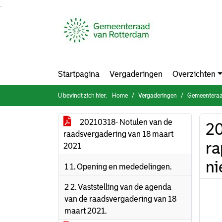
Ga naar de inhoud van deze pagina
Ga naar het zoeken
Ga naar het menu
Startpagina
Vergaderingen
Overzichten
U bevindt zich hier:
Home
Vergaderingen
Gemeenteraa
20210318- Notulen van de
20
raadsvergadering van 18 maart
ra
2021
ni
1 1. Opening en mededelingen.
2 2. Vaststelling van de agenda
van de raadsvergadering van 18
maart 2021.