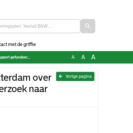
act met de griffie
A
A
A
nieuwbouw en renovatie scholen
terdam over
Vorige pagina
erzoek naar