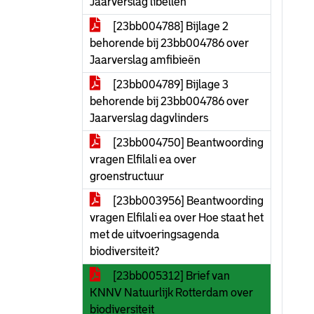
Jaarverslag libellen
[23bb004788] Bijlage 2
behorende bij 23bb004786 over
Jaarverslag amfibieën
[23bb004789] Bijlage 3
behorende bij 23bb004786 over
Jaarverslag dagvlinders
[23bb004750] Beantwoording
vragen Elfilali ea over
groenstructuur
[23bb003956] Beantwoording
vragen Elfilali ea over Hoe staat het
met de uitvoeringsagenda
biodiversiteit?
[23bb005312] Brief van
KNNV Natuurlijk Rotterdam over
biodiversiteit