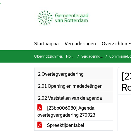
Ga naar de inhoud van deze pagina
Ga naar het zoeken
Ga naar het menu
Startpagina
Vergaderingen
Overzichten
U bevindt zich hier:
Home
Vergaderingen
Commissie Bouwen
[2
2 Overlegvergadering
Ro
2.01 Opening en mededelingen
2.02 Vaststellen van de agenda
[23bb006080] Agenda
overlegvergadering 270923
Spreektijdentabel