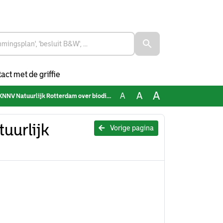
act met de griffie
A
A
A
V Natuurlijk Rotterdam over biodiversiteit
uurlijk
Vorige pagina