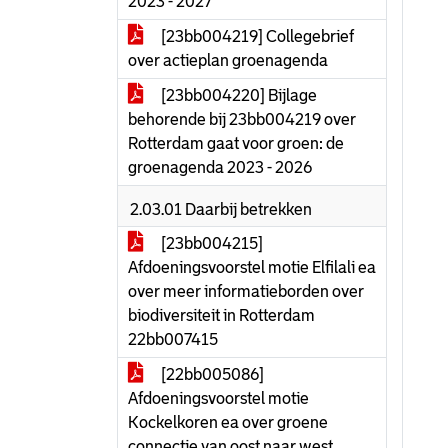
2023 - 2027
[23bb004219] Collegebrief
over actieplan groenagenda
[23bb004220] Bijlage
behorende bij 23bb004219 over
Rotterdam gaat voor groen: de
groenagenda 2023 - 2026
2.03.01 Daarbij betrekken
[23bb004215]
Afdoeningsvoorstel motie Elfilali ea
over meer informatieborden over
biodiversiteit in Rotterdam
22bb007415
[22bb005086]
Afdoeningsvoorstel motie
Kockelkoren ea over groene
connectie van oost naar west