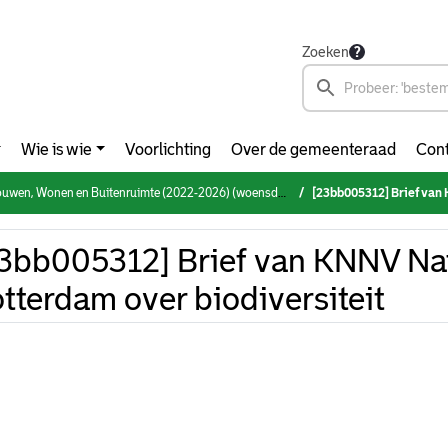
Zoeken
Wie is wie
Voorlichting
Over de gemeenteraad
Cont
, Wonen en Buitenruimte (2022-2026) (woensdag 27 september 2023)
[23bb005312] Brief van KNN
3bb005312] Brief van KNNV Nat
tterdam over biodiversiteit