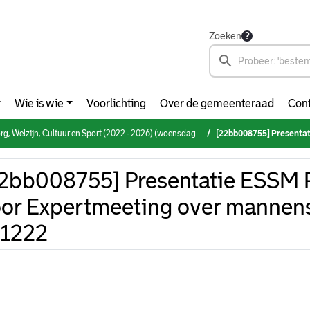
Zoeken
Wie is wie
Voorlichting
Over de gemeenteraad
Cont
elzijn, Cultuur en Sport (2022 - 2026) (woensdag 21 december 2022)
[22bb008755] Presentatie ESSM Pays
2bb008755] Presentatie ESSM
or Expertmeeting over manne
11222