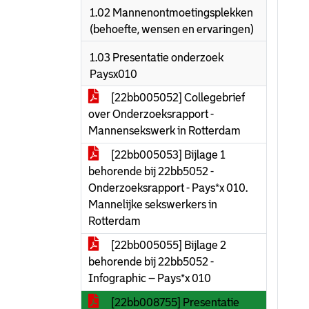
1.02 Mannenontmoetingsplekken
(behoefte, wensen en ervaringen)
1.03 Presentatie onderzoek
Paysx010
[22bb005052] Collegebrief
over Onderzoeksrapport -
Mannensekswerk in Rotterdam
[22bb005053] Bijlage 1
behorende bij 22bb5052 -
Onderzoeksrapport - Pays*x 010.
Mannelijke sekswerkers in
Rotterdam
[22bb005055] Bijlage 2
behorende bij 22bb5052 -
Infographic – Pays*x 010
[22bb008755] Presentatie