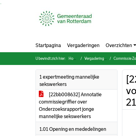
Ga naar de inhoud van deze pagina
Ga naar het zoeken
Ga naar het menu
Startpagina
Vergaderingen
Overzichten
U bevindt zich hier:
Home
Vergaderingen
Commissie Zorg, W
[2
1 expertmeeting mannelijke
sekswerkers
vo
[22bb008632] Annotatie
2
commissiegriffier over
Onderzoeksrapport jonge
mannelijke sekswerkers
1.01 Opening en mededelingen