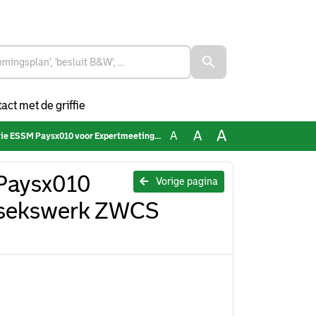
act met de griffie
A
A
A
x010 voor Expertmeeting over mannensekswerk ZWCS 211222
 Paysx010
Vorige pagina
nsekswerk ZWCS