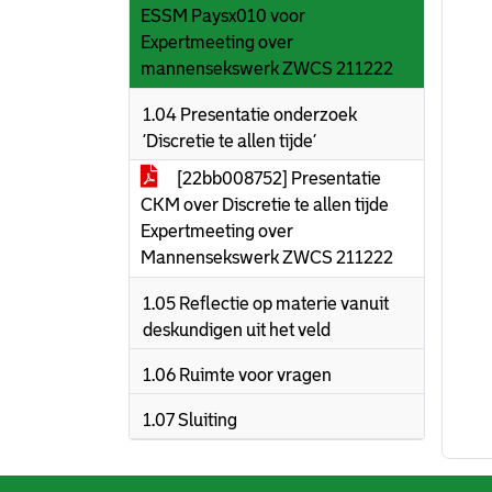
ESSM Paysx010 voor
Expertmeeting over
mannensekswerk ZWCS 211222
1.04 Presentatie onderzoek
‘Discretie te allen tijde’
[22bb008752] Presentatie
CKM over Discretie te allen tijde
Expertmeeting over
Mannensekswerk ZWCS 211222
1.05 Reflectie op materie vanuit
deskundigen uit het veld
1.06 Ruimte voor vragen
1.07 Sluiting