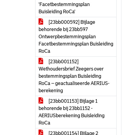
'Facetbestemmingsplan
Buisleiding RoCa'
[23bb000592] Bijlage
behorende bij 23bb597
Ontwerpbestemmingsplan
Facetbestemmingsplan Buisleiding
RoCa
[23bb001152]
Wethoudersbrief Zeegers over
bestemmingsplan Buisleiding
RoCa – geactualiseerde AERIUS-
berekening
[23bb001153] Bijlage 1
behorende bij 23bb1152 -
AERIUSberekening Buisleiding
RoCa
[23bb001154] Bijlage 2