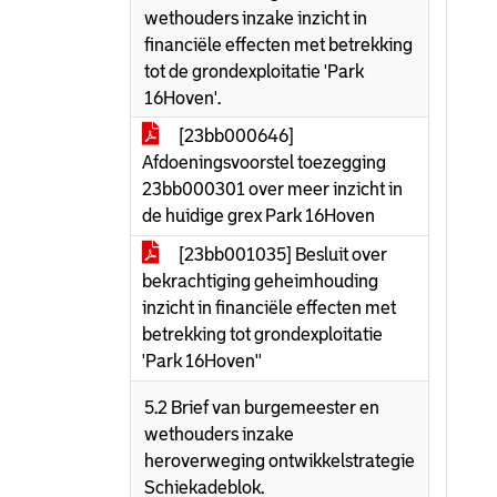
wethouders inzake inzicht in
financiële effecten met betrekking
tot de grondexploitatie 'Park
16Hoven'.
[23bb000646]
Afdoeningsvoorstel toezegging
23bb000301 over meer inzicht in
de huidige grex Park 16Hoven
[23bb001035] Besluit over
bekrachtiging geheimhouding
inzicht in financiële effecten met
betrekking tot grondexploitatie
'Park 16Hoven''
5.2 Brief van burgemeester en
wethouders inzake
heroverweging ontwikkelstrategie
Schiekadeblok.