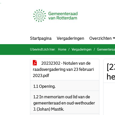
Ga naar de inhoud van deze pagina
Ga naar het zoeken
Ga naar het menu
Startpagina
Vergaderingen
Overzichten
U bevindt zich hier:
Home
Vergaderingen
Gemeenteraad
20232302 - Notulen van de
[2
raadsvergadering van 23 februari
he
2023.pdf
1.1 Opening.
1.2 In memoriam oud lid van de
gemeenteraad en oud-wethouder
J. (Johan) Mastik.