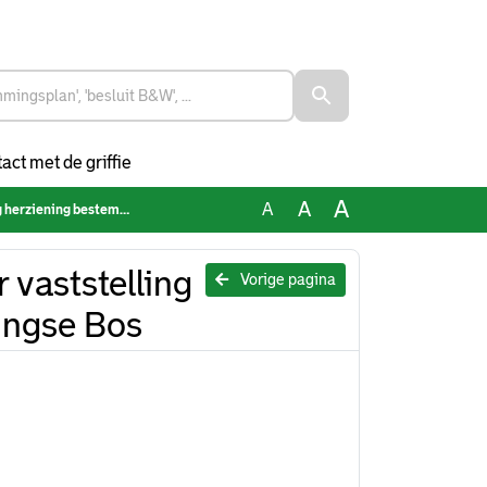
act met de griffie
A
A
A
temmingsplan Kralingse Bos
vaststelling
Vorige pagina
ingse Bos