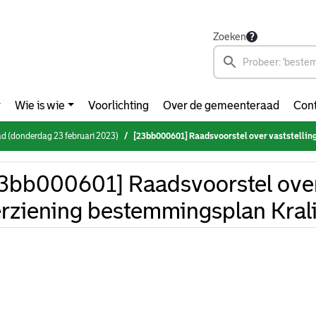
Zoeken
Wie is wie
Voorlichting
Over de gemeenteraad
Cont
 (donderdag 23 februari 2023)
[23bb000601] Raadsvoorstel over vaststelling herziening bes
3bb000601] Raadsvoorstel over 
rziening bestemmingsplan Kral