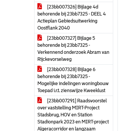
[23bb007326] Bijlage 4d
behorende bij 23bb7325 - DEEL 4
Actieplan Gebiedsuitwerking
Oostflank 2040
[23bb007327] Bijlage 5
behorende bij 23bb7325 -
Verkennend onderzoek Abram van
Rijckevorselweg
[23bb007328] Bijlage 6
behorende bij 23bb7325 -
Mogelijke indelingen woningbouw
Toepad i.r.t. zienswijze Kweeklust
[23bb007291] Raadsvoorstel
over vaststelling MIRT-Project
Stadsbrug, HOV en Station
Stadionpark 2023 en MIRT-project
Algeracorridor en langzaam