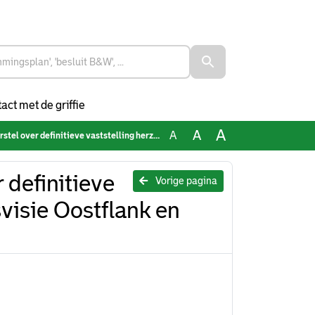
act met de griffie
A
A
A
ststelling herziening omgevingsvisie Oostflank en dekkingsvoorstel stadsbrug
definitieve
Vorige pagina
visie Oostflank en