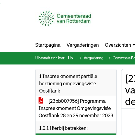
Ga naar de inhoud van deze pagina
Ga naar het zoeken
Ga naar het menu
Startpagina
Vergaderingen
Overzichten
U bevindt zich hier:
Home
Vergaderingen
Commissie Bouwen
[2
1 Inspreekmoment partiële
herziening omgevingsvisie
va
Oostflank
de
[23bb007956] Programma
Inspreekmoment Omgevingsvisie
Oostflank 28 en 29 november 2023
1.0.1 Hierbij betrekken: