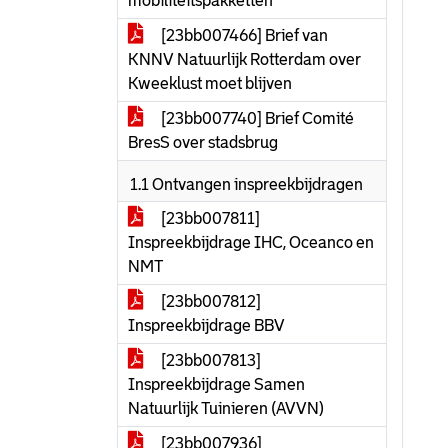
mobiliteitspakketten
[23bb007466] Brief van
KNNV Natuurlijk Rotterdam over
Kweeklust moet blijven
[23bb007740] Brief Comité
BresS over stadsbrug
1.1 Ontvangen inspreekbijdragen
[23bb007811]
Inspreekbijdrage IHC, Oceanco en
NMT
[23bb007812]
Inspreekbijdrage BBV
[23bb007813]
Inspreekbijdrage Samen
Natuurlijk Tuinieren (AVVN)
[23bb007936]