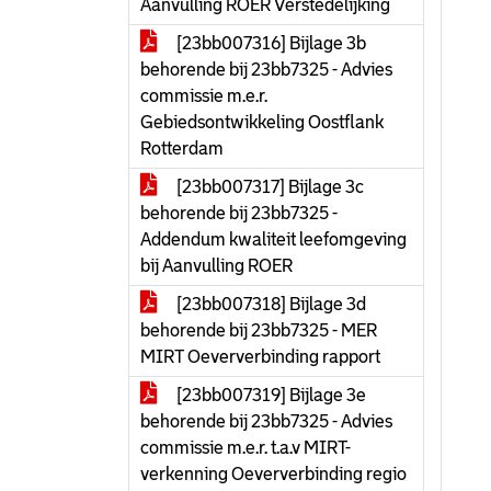
Aanvulling ROER Verstedelijking
[23bb007316] Bijlage 3b
behorende bij 23bb7325 - Advies
commissie m.e.r.
Gebiedsontwikkeling Oostflank
Rotterdam
[23bb007317] Bijlage 3c
behorende bij 23bb7325 -
Addendum kwaliteit leefomgeving
bij Aanvulling ROER
[23bb007318] Bijlage 3d
behorende bij 23bb7325 - MER
MIRT Oeververbinding rapport
[23bb007319] Bijlage 3e
behorende bij 23bb7325 - Advies
commissie m.e.r. t.a.v MIRT-
verkenning Oeververbinding regio