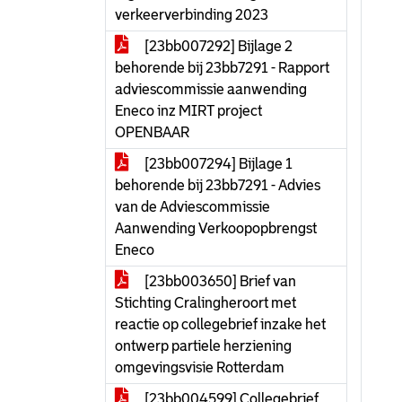
verkeerverbinding 2023
[23bb007292] Bijlage 2
behorende bij 23bb7291 - Rapport
adviescommissie aanwending
Eneco inz MIRT project
OPENBAAR
[23bb007294] Bijlage 1
behorende bij 23bb7291 - Advies
van de Adviescommissie
Aanwending Verkoopopbrengst
Eneco
[23bb003650] Brief van
Stichting Cralingheroort met
reactie op collegebrief inzake het
ontwerp partiele herziening
omgevingsvisie Rotterdam
[23bb004599] Collegebrief