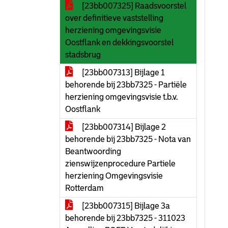
[23bb007325] Raadsvoorstel
over definitieve vaststelling
herziening omgevingsvisie
Oostflank en dekkingsvoorstel
stadsbrug
[23bb007313] Bijlage 1
behorende bij 23bb7325 - Partiële
herziening omgevingsvisie t.b.v.
Oostflank
[23bb007314] Bijlage 2
behorende bij 23bb7325 - Nota van
Beantwoording
zienswijzenprocedure Partiele
herziening Omgevingsvisie
Rotterdam
[23bb007315] Bijlage 3a
behorende bij 23bb7325 - 311023