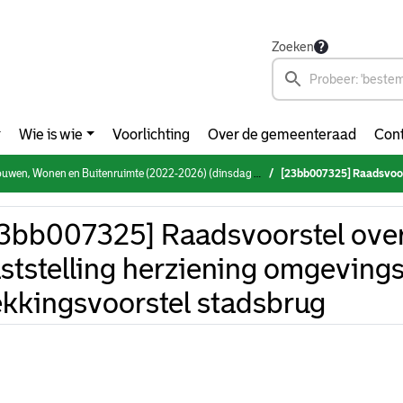
Zoeken
Wie is wie
Voorlichting
Over de gemeenteraad
Cont
, Wonen en Buitenruimte (2022-2026) (dinsdag 28 november 2023)
[23bb007325] Raadsvoorstel over definitieve va
3bb007325] Raadsvoorstel over 
ststelling herziening omgevings
kkingsvoorstel stadsbrug