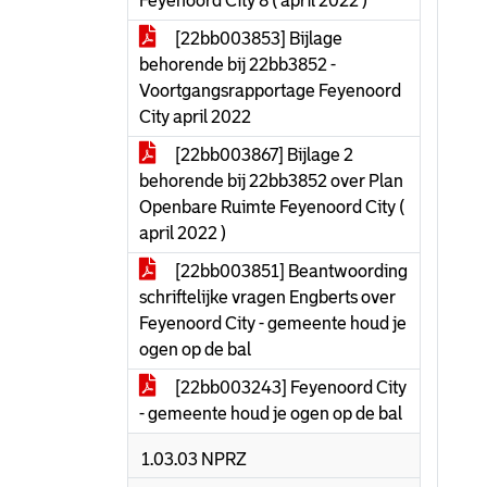
Feyenoord City 8 ( april 2022 )
[22bb003853] Bijlage
behorende bij 22bb3852 -
Voortgangsrapportage Feyenoord
City april 2022
[22bb003867] Bijlage 2
behorende bij 22bb3852 over Plan
Openbare Ruimte Feyenoord City (
april 2022 )
[22bb003851] Beantwoording
schriftelijke vragen Engberts over
Feyenoord City - gemeente houd je
ogen op de bal
[22bb003243] Feyenoord City
- gemeente houd je ogen op de bal
1.03.03 NPRZ