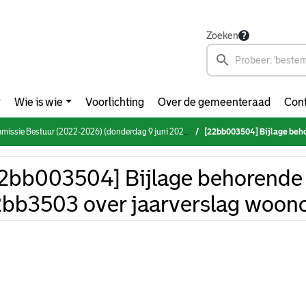
Zoeken
Wie is wie
Voorlichting
Over de gemeenteraad
Cont
mmissie Bestuur (2022-2026) (donderdag 9 juni 2022)
[22bb003504] Bijlage behorende 
2bb003504] Bijlage behorende 
bb3503 over jaarverslag woono