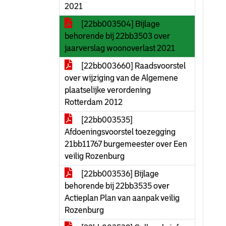
2021
[22bb003504] Bijlage
behorende bij 22bb3503 over
jaarverslag woonoverlast 2021
[22bb003660] Raadsvoorstel
over wijziging van de Algemene
plaatselijke verordening
Rotterdam 2012
[22bb003535]
Afdoeningsvoorstel toezegging
21bb11767 burgemeester over Een
veilig Rozenburg
[22bb003536] Bijlage
behorende bij 22bb3535 over
Actieplan Plan van aanpak veilig
Rozenburg