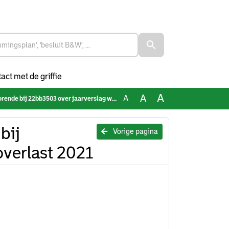
act met de griffie
A
A
A
bij 22bb3503 over jaarverslag woonoverlast 2021
bij
Vorige pagina
verlast 2021