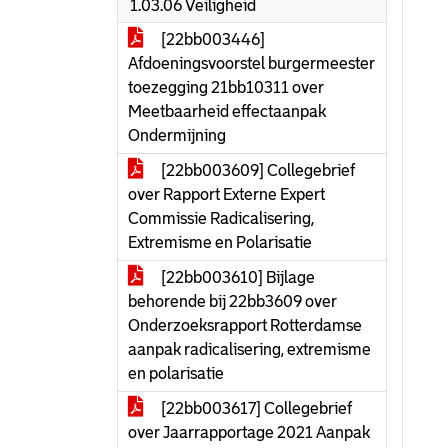
1.03.06 Veiligheid
[22bb003446]
Afdoeningsvoorstel burgermeester
toezegging 21bb10311 over
Meetbaarheid effectaanpak
Ondermijning
[22bb003609] Collegebrief
over Rapport Externe Expert
Commissie Radicalisering,
Extremisme en Polarisatie
[22bb003610] Bijlage
behorende bij 22bb3609 over
Onderzoeksrapport Rotterdamse
aanpak radicalisering, extremisme
en polarisatie
[22bb003617] Collegebrief
over Jaarrapportage 2021 Aanpak