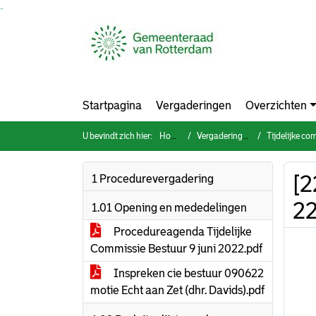
Ga naar de inhoud van deze pagina
Ga naar het zoeken
Ga naar het menu
Startpagina
Vergaderingen
Overzichten
U bevindt zich hier:
Home
Vergaderingen
Tijdelijke co
[2
1 Procedurevergadering
22
1.01 Opening en mededelingen
Procedureagenda Tijdelijke
Commissie Bestuur 9 juni 2022.pdf
Inspreken cie bestuur 090622
motie Echt aan Zet (dhr. Davids).pdf