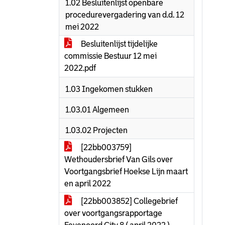
1.02 Besluitenlijst openbare
procedurevergadering van d.d. 12
mei 2022
Besluitenlijst tijdelijke
commissie Bestuur 12 mei
2022.pdf
1.03 Ingekomen stukken
1.03.01 Algemeen
1.03.02 Projecten
[22bb003759]
Wethoudersbrief Van Gils over
Voortgangsbrief Hoekse Lijn maart
en april 2022
[22bb003852] Collegebrief
over voortgangsrapportage