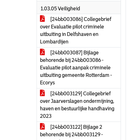
1.03.05 Veiligheid
[24bb003086] Collegebrief
over Evaluatie pilot criminele
uitbuiting in Delfshaven en
Lombardijen
[24bb003087] Bijlage
behorende bij 24bb003086 -
Evaluatie pilot aanpak criminele
uitbuiting gemeente Rotterdam -
Ecorys
[24bb003129] Collegebrief
over Jaarverslagen ondermijning,
haven en bestuurlijke handhaving
2023
[24bb003122] Bijlage 2
behorende bij 24bb003129 -