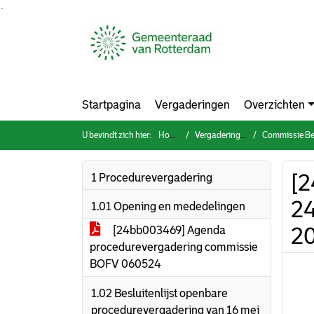
Ga naar de inhoud van deze pagina
Ga naar het zoeken
Ga naar het menu
Startpagina
Vergaderingen
Overzichten
U bevindt zich hier:
Home
Vergaderingen
Commissie Bestuur, 
[2
1 Procedurevergadering
24
1.01 Opening en mededelingen
2
[24bb003469] Agenda
procedurevergadering commissie
BOFV 060524
1.02 Besluitenlijst openbare
procedurevergadering van 16 mei