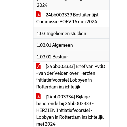
2024
24bb003339 Besluitenlijst
Commissie BOFV 16 mei 2024
1.03 Ingekomen stukken
1.03.01 Algemeen
1.03.02 Bestuur
[24bb003333] Brief van PvdD
- van der Velden over Herzien
initiatiefvoorstel Lobbyen in
Rotterdam inzichtelijk
[24bb003334] Bijlage
behorende bij 24bb003333 -
HERZIEN Initiatiefvoorstel -
Lobbyen in Rotterdam inzichtelijk,
mei 2024