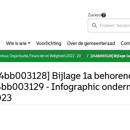
Zoeken
Wie is wie
Voorlichting
Over de gemeenteraad
Cont
Organisatie, Financiën en Veiligheid (2022 - 2026) (woensdag 5 juni 2024)
[24bb003128] Bijlage 1a behorende bi
4bb003128] Bijlage 1a behorend
bb003129 - Infographic ondermi
023