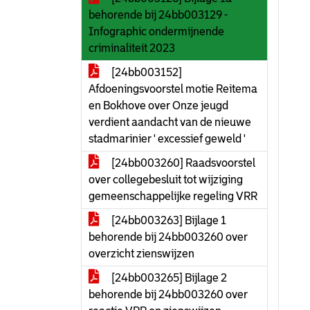
behorende bij 24bb003129 -
Infographic ondermijnende
criminaliteit 2023
[24bb003152]
Afdoeningsvoorstel motie Reitema
en Bokhove over Onze jeugd
verdient aandacht van de nieuwe
stadmarinier ' excessief geweld '
[24bb003260] Raadsvoorstel
over collegebesluit tot wijziging
gemeenschappelijke regeling VRR
[24bb003263] Bijlage 1
behorende bij 24bb003260 over
overzicht zienswijzen
[24bb003265] Bijlage 2
behorende bij 24bb003260 over