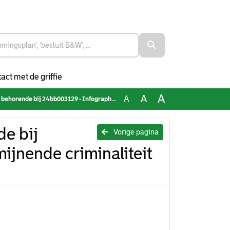
act met de griffie
A
A
A
j 24bb003129 - Infographic ondermijnende criminaliteit 2023
e bij
Vorige pagina
jnende criminaliteit