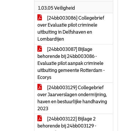
1.03.05 Veiligheid
[24bb003086] Collegebrief
over Evaluatie pilot criminele
uitbuiting in Delfshaven en
Lombardijen
[24bb003087] Bijlage
behorende bij 24bb003086 -
Evaluatie pilot aanpak criminele
uitbuiting gemeente Rotterdam -
Ecorys
[24bb003129] Collegebrief
over Jaarverslagen ondermijning,
haven en bestuurlijke handhaving
2023
[24bb003122] Bijlage 2
behorende bij 24bb003129 -