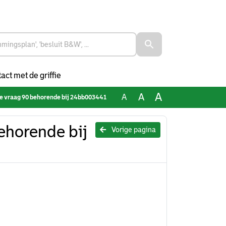
act met de griffie
A
A
A
e vraag 90 behorende bij 24bb003441
ehorende bij
Vorige pagina