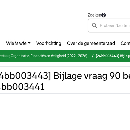
Zoeken
Wie is wie
Voorlichting
Over de gemeenteraad
Cont
, Organisatie, Financiën en Veiligheid (2022 - 2026) (woensdag 5 juni 2024)
[24bb003443] Bijlag
4bb003443] Bijlage vraag 90 b
4bb003441