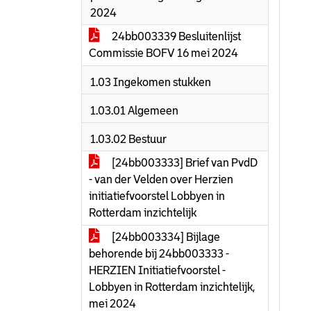
2024
24bb003339 Besluitenlijst
Commissie BOFV 16 mei 2024
1.03 Ingekomen stukken
1.03.01 Algemeen
1.03.02 Bestuur
[24bb003333] Brief van PvdD
- van der Velden over Herzien
initiatiefvoorstel Lobbyen in
Rotterdam inzichtelijk
[24bb003334] Bijlage
behorende bij 24bb003333 -
HERZIEN Initiatiefvoorstel -
Lobbyen in Rotterdam inzichtelijk,
mei 2024