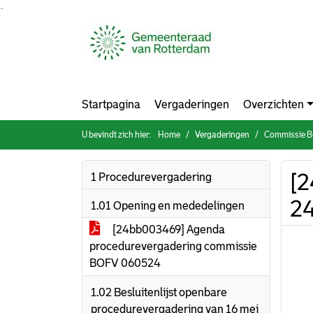
Ga naar de inhoud van deze pagina
Ga naar het zoeken
Ga naar het menu
Startpagina
Vergaderingen
Overzichten
U bevindt zich hier:
Home
Vergaderingen
Commissie Bestuur
[2
1 Procedurevergadering
2
1.01 Opening en mededelingen
[24bb003469] Agenda
procedurevergadering commissie
BOFV 060524
1.02 Besluitenlijst openbare
procedurevergadering van 16 mei