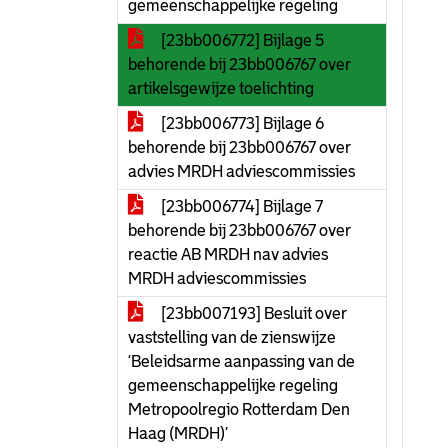
gemeenschappelijke regeling
[23bb006772] Bijlage 5
behorende bij 23bb006767 over
artikelsgewijze toelichting
[23bb006773] Bijlage 6
behorende bij 23bb006767 over
advies MRDH adviescommissies
[23bb006774] Bijlage 7
behorende bij 23bb006767 over
reactie AB MRDH nav advies
MRDH adviescommissies
[23bb007193] Besluit over
vaststelling van de zienswijze
‘Beleidsarme aanpassing van de
gemeenschappelijke regeling
Metropoolregio Rotterdam Den
Haag (MRDH)’