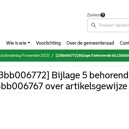
Zoeken
Wie is wie
Voorlichting
Over de gemeenteraad
Cont
d (donderdag 9 november 2023)
[23bb006772] Bijlage 5 behorende bij 23bb006767 over art
3bb006772] Bijlage 5 behorende
bb006767 over artikelsgewijze 