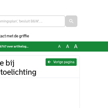
act met de griffie
A
A
A
ikelsgewijze toelichting
 bij
Vorige pagina
toelichting