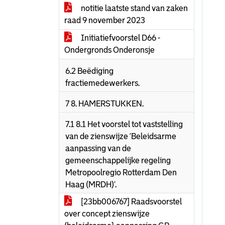
notitie laatste stand van zaken
raad 9 november 2023
Initiatiefvoorstel D66 -
Ondergronds Onderonsje
6.2 Beëdiging
fractiemedewerkers.
7 8. HAMERSTUKKEN.
7.1 8.1 Het voorstel tot vaststelling
van de zienswijze ‘Beleidsarme
aanpassing van de
gemeenschappelijke regeling
Metropoolregio Rotterdam Den
Haag (MRDH)’.
[23bb006767] Raadsvoorstel
over concept zienswijze