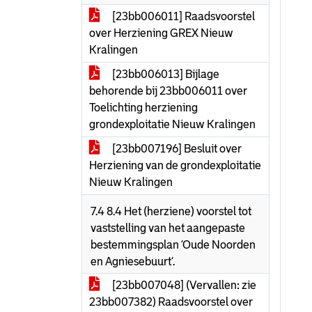
[23bb006011] Raadsvoorstel
over Herziening GREX Nieuw
Kralingen
[23bb006013] Bijlage
behorende bij 23bb006011 over
Toelichting herziening
grondexploitatie Nieuw Kralingen
[23bb007196] Besluit over
Herziening van de grondexploitatie
Nieuw Kralingen
7.4 8.4 Het (herziene) voorstel tot
vaststelling van het aangepaste
bestemmingsplan ‘Oude Noorden
en Agniesebuurt’.
[23bb007048] (Vervallen: zie
23bb007382) Raadsvoorstel over