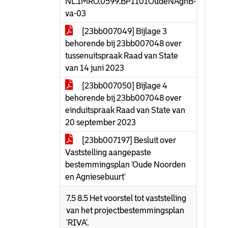
NL.IMRO.0599.BP1101OudeNAgnB-
va-03
[23bb007049] Bijlage 3
behorende bij 23bb007048 over
tussenuitspraak Raad van State
van 14 juni 2023
[23bb007050] Bijlage 4
behorende bij 23bb007048 over
einduitspraak Raad van State van
20 september 2023
[23bb007197] Besluit over
Vaststelling aangepaste
bestemmingsplan ‘Oude Noorden
en Agniesebuurt’
7.5 8.5 Het voorstel tot vaststelling
van het projectbestemmingsplan
‘RIVA’.