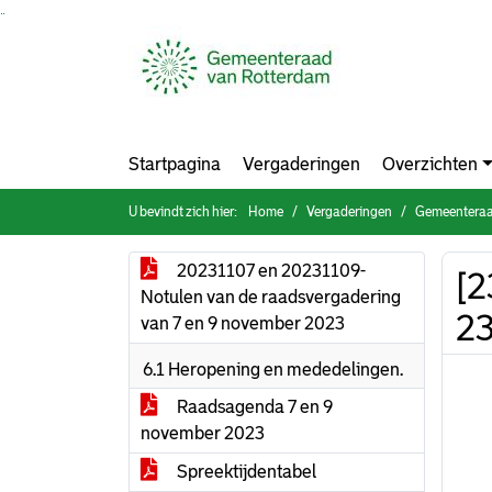
Ga naar de inhoud van deze pagina
Ga naar het zoeken
Ga naar het menu
Startpagina
Vergaderingen
Overzichten
U bevindt zich hier:
Home
Vergaderingen
Gemeenteraa
20231107 en 20231109-
[2
Notulen van de raadsvergadering
23
van 7 en 9 november 2023
6.1 Heropening en mededelingen.
Raadsagenda 7 en 9
november 2023
Spreektijdentabel