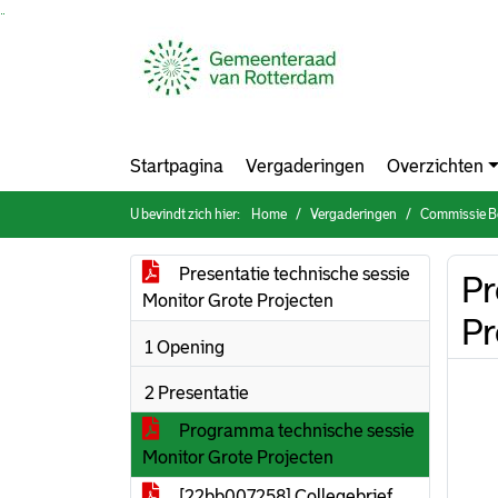
Ga naar de inhoud van deze pagina
Ga naar het zoeken
Ga naar het menu
Startpagina
Vergaderingen
Overzichten
U bevindt zich hier:
Home
Vergaderingen
Commissie Bouw
Presentatie technische sessie
Pr
Monitor Grote Projecten
Pr
1 Opening
2 Presentatie
Programma technische sessie
Monitor Grote Projecten
[22bb007258] Collegebrief