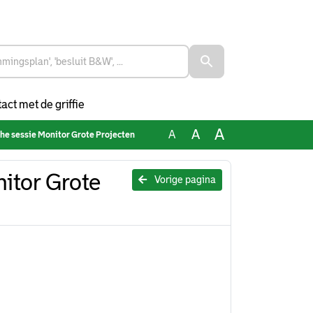
act met de griffie
A
A
A
e sessie Monitor Grote Projecten
itor Grote
Vorige pagina