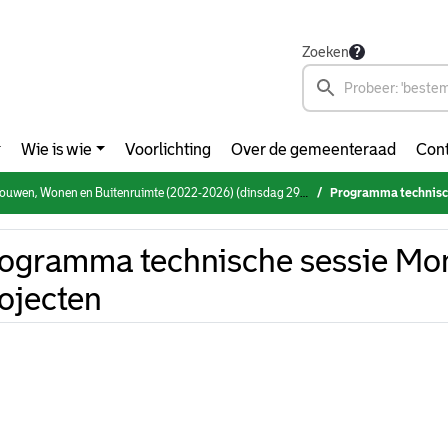
Zoeken
Wie is wie
Voorlichting
Over de gemeenteraad
Cont
en, Wonen en Buitenruimte (2022-2026) (dinsdag 29 november 2022)
Programma technisch
ogramma technische sessie Mon
ojecten