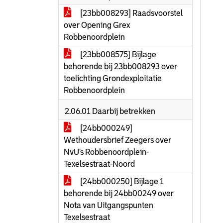
[23bb008293] Raadsvoorstel
over Opening Grex
Robbenoordplein
[23bb008575] Bijlage
behorende bij 23bb008293 over
toelichting Grondexploitatie
Robbenoordplein
2.06.01 Daarbij betrekken
[24bb000249]
Wethoudersbrief Zeegers over
NvU’s Robbenoordplein-
Texelsestraat-Noord
[24bb000250] Bijlage 1
behorende bij 24bb00249 over
Nota van Uitgangspunten
Texelsestraat