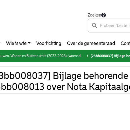
Zoeken
Wie is wie
Voorlichting
Over de gemeenteraad
Cont
n, Wonen en Buitenruimte (2022-2026) (woensdag 6 maart 2024)
[23bb008037] Bijlage behore
3bb008037] Bijlage behorende 
bb008013 over Nota Kapitaalg