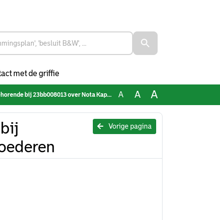
act met de griffie
A
A
A
nde bij 23bb008013 over Nota Kapitaalgoederen
bij
Vorige pagina
oederen