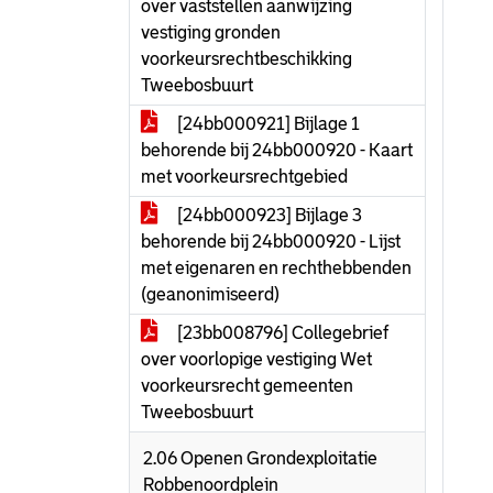
over vaststellen aanwijzing
vestiging gronden
voorkeursrechtbeschikking
Tweebosbuurt
[24bb000921] Bijlage 1
behorende bij 24bb000920 - Kaart
met voorkeursrechtgebied
[24bb000923] Bijlage 3
behorende bij 24bb000920 - Lijst
met eigenaren en rechthebbenden
(geanonimiseerd)
[23bb008796] Collegebrief
over voorlopige vestiging Wet
voorkeursrecht gemeenten
Tweebosbuurt
2.06 Openen Grondexploitatie
Robbenoordplein