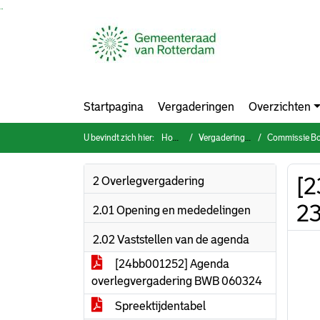
Ga naar de inhoud van deze pagina
Ga naar het zoeken
Ga naar het menu
Startpagina
Vergaderingen
Overzichten
U bevindt zich hier:
Home
Vergaderingen
Commissie Bouwe
[2
2 Overlegvergadering
23
2.01 Opening en mededelingen
2.02 Vaststellen van de agenda
[24bb001252] Agenda
overlegvergadering BWB 060324
Spreektijdentabel